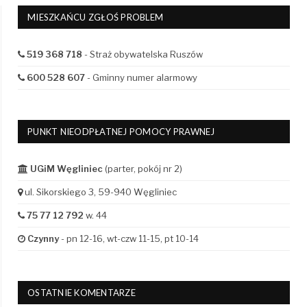
MIESZKAŃCU ZGŁOŚ PROBLEM
519 368 718
- Straż obywatelska Ruszów
600 528 607
- Gminny numer alarmowy
PUNKT NIEODPŁATNEJ POMOCY PRAWNEJ
UGiM Węgliniec
(parter, pokój nr 2)
ul. Sikorskiego 3, 59-940 Węgliniec
75 77 12 792
w. 44
Czynny
- pn 12-16, wt-czw 11-15, pt 10-14
OSTATNIE KOMENTARZE