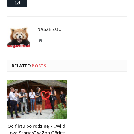
Email
NASZE ZOO
Website
RELATED
POSTS
Od flirtu po rodzinę – „Wild
Love Stories” w Zoo Görlitz