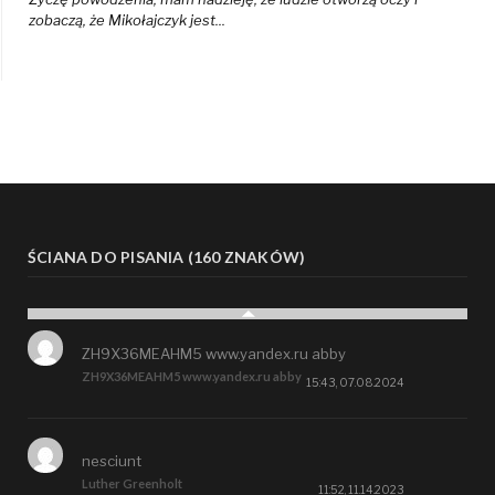
zobaczą, że Mikołajczyk jest...
ŚCIANA DO PISANIA (160 ZNAKÓW)
ZH9X36MEAHM5 www.yandex.ru abby
ZH9X36MEAHM5 www.yandex.ru abby
15:43, 07.08.2024
nesciunt
Luther Greenholt
11:52, 11.14.2023