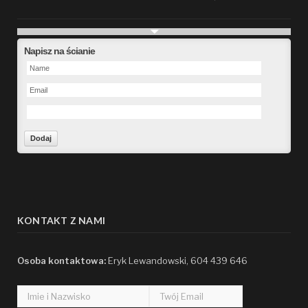
Future
Napisz na ścianie
Alberta Kunde
09:15, 09.26.2023
defect
Ms. Brent Stroman
23:48, 09.19.2023
Forward
Bruce Klein
01:29, 09.19.2023
KONTAKT Z NAMI
hacking
Osoba kontaktowa:
Flora Paucek DVM
Eryk Lewandowski, 604 439 646
19:14, 09.17.2023