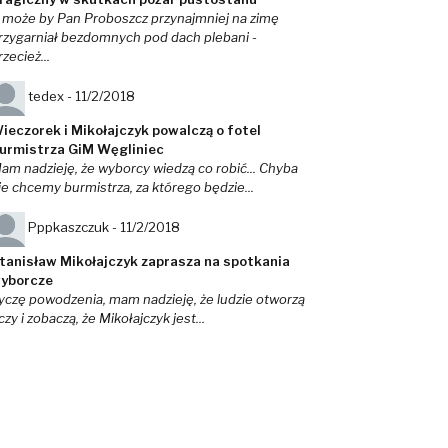
 może by Pan Proboszcz przynajmniej na zimę
rzygarniał bezdomnych pod dach plebani -
rzecież...
tedex -
11/2/2018
ieczorek i Mikołajczyk powalczą o fotel
urmistrza GiM Węgliniec
am nadzieję, że wyborcy wiedzą co robić... Chyba
ie chcemy burmistrza, za którego będzie...
Pppkaszczuk -
11/2/2018
tanisław Mikołajczyk zaprasza na spotkania
yborcze
yczę powodzenia, mam nadzieję, że ludzie otworzą
czy i zobaczą, że Mikołajczyk jest...