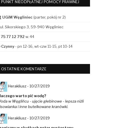
PUNKT NIEODPŁATNEJ POMOCY PRAWNEJ
UGiM Węgliniec
(parter, pokój nr 2)
ul. Sikorskiego 3, 59-940 Węgliniec
75 77 12 792
w. 44
Czynny
- pn 12-16, wt-czw 11-15, pt 10-14
OSTATNIE KOMENTARZE
Herakliusz -
10/27/2019
laczego warto pić wodę?
oda w Węglińcu - ujęcie głebinowe - lepsza niżli
isowianka i inne butelkowane kranówki.
Herakliusz -
10/27/2019
ragiczny w skutkach pożar pustostanu