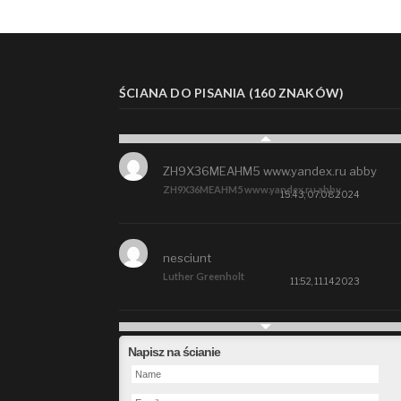
ŚCIANA DO PISANIA (160 ZNAKÓW)
ZH9X36MEAHM5 www.yandex.ru abby
ZH9X36MEAHM5 www.yandex.ru abby
15:43, 07.08.2024
nesciunt
Luther Greenholt
11:52, 11.14.2023
Future
Napisz na ścianie
Alberta Kunde
09:15, 09.26.2023