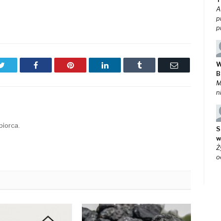
A
p
p
W
Twitter
Facebook
Pinterest
LinkedIn
Tumblr
Email
B
M
n
biorca.
S
w
Ż
o