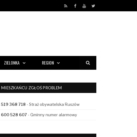
RSS
Facebook
YouTube
Twitter
ZIELONKA
REGION
MIESZKAŃCU ZGŁOŚ PROBLEM
519 368 718
- Straż obywatelska Ruszów
600 528 607
- Gminny numer alarmowy