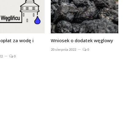
opłat za wodę i
Wniosek o dodatek węglowy
20 sierpnia 2022
0
22
0