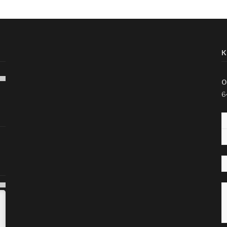
K
O
6