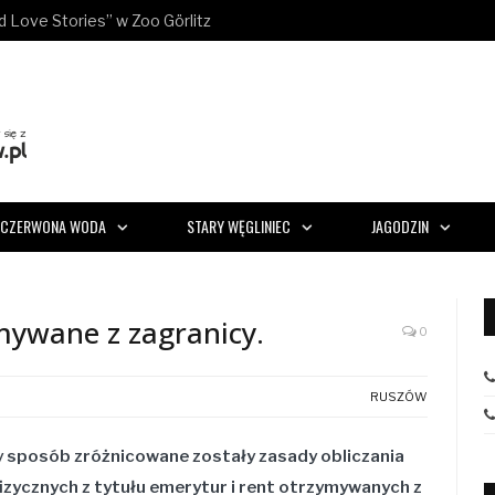
ld Love Stories” w Zoo Görlitz
CZERWONA WODA
STARY WĘGLINIEC
JAGODZIN
mywane z zagranicy.
0
RUSZÓW
ny sposób zróżnicowane zostały zasady obliczania
zycznych z tytułu emerytur i rent otrzymywanych z