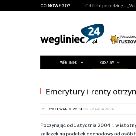
CO NOWEGO?
Od flirtu po rodzinę – „Wi
WĘGLINIEC
RUSZÓW
Emerytury i renty otrzy
BY
ERYK LEWANDOWSKI
ON
5 MARCA 2004
Poczynając od 1 stycznia 2004 r. w istot
zaliczek na podatek dochodowy od osób fi