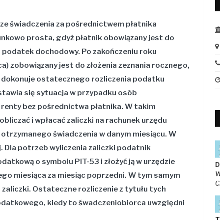
e świadczenia za pośrednictwem płatnika
sunkowo prosta, gdyż płatnik obowiązany jest do
 na podatek dochodowy. Po zakończeniu roku
) zobowiązany jest do złożenia zeznania rocznego,
i dokonuje ostatecznego rozliczenia podatku
tawia się sytuacja w przypadku osób
 renty bez pośrednictwa płatnika. W takim
bliczać i wpłacać zaliczki na rachunek urzędu
 otrzymanego świadczenia w danym miesiącu. W
 Dla potrzeb wyliczenia zaliczki podatnik
datkową o symbolu PIT-53 i złożyć ją w urzędzie
D
W
go miesiąca za miesiąc poprzedni. W tym samym
C
zaliczki. Ostateczne rozliczenie z tytułu tych
odatkowego, kiedy to śwadczeniobiorca uwzględni
T