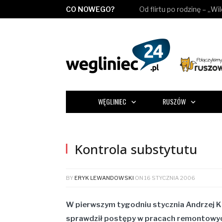
CO NOWEGO?
Od flirtu po rodzinę – „Wi
WĘGLINIEC
RUSZÓW
Kontrola substytutu
BY
ERYK LEWANDOWSKI
ON
16 STYCZNIA 2006
W pierwszym tygodniu stycznia
Andrzej 
sprawdził postępy w pracach remontowyc