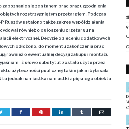
ło zapoznanie się ze stanem prac oraz uzgodnienia
nie objętych rozstrzygniętym przetargiem. Podczas
 Ruszów ustalono także zakres współdziałania
cydował również o ogłoszeniu przetargu na
talacji elektrycznej. Decyzje o zleceniu dodatkowych
zdowych odłożono, do momentu zakończenia prac
ą również o ewentualnej decyzji zakupu i montażu
jaśniam, iż słowo substytut zostało użyte przez
ektu użyteczności publicznej takim jakim była sala
o
to jednak namiastka namiastki z pięknego obiektu
D
W
C
Twitter
Facebook
Pinterest
LinkedIn
Tumblr
Email
T