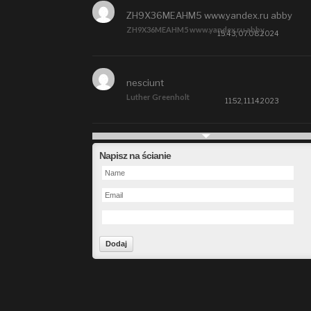
ZH9X36MEAHM5 www.yandex.ru abby
ZH9X36MEAHM5 www.yandex.ru abby
15:43, 07.08.2024
nesciunt
Luther Greenholt
11:52, 11.14.2023
Future
Napisz na ścianie
Alberta Kunde
09:15, 09.26.2023
defect
Ms. Brent Stroman
23:48, 09.19.2023
Forward
Bruce Klein
01:29, 09.19.2023