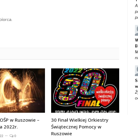
A
p
p
biorca.
W
B
M
n
S
w
Ż
o
WOŚP w Ruszowie –
30 Finał Wielkiej Orkiestry
a 2022r.
Świątecznej Pomocy w
Ruszowie
22
0