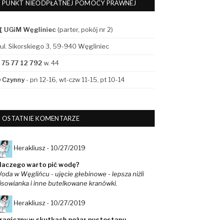
PUNKT NIEODPŁATNEJ POMOCY PRAWNEJ
UGiM Węgliniec
(parter, pokój nr 2)
ul. Sikorskiego 3, 59-940 Węgliniec
75 77 12 792
w. 44
Czynny
- pn 12-16, wt-czw 11-15, pt 10-14
OSTATNIE KOMENTARZE
Herakliusz -
10/27/2019
laczego warto pić wodę?
oda w Węglińcu - ujęcie głebinowe - lepsza niżli
isowianka i inne butelkowane kranówki.
Herakliusz -
10/27/2019
ragiczny w skutkach pożar pustostanu