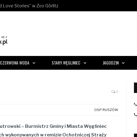
ld Love Stories” w Zoo Görlitz
CZERWONA WODA
STARY WĘGLINIEC
JAGODZIN
0
OSP RUSZÓW
Kutrowski
– Burmistrz Gminy i Miasta Węgliniec
h wykonywanych w remizie Ochotniczej Straży