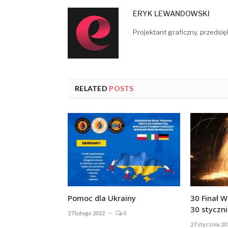
ERYK LEWANDOWSKI
Projektant graficzny, przedsię
RELATED
POSTS
Pomoc dla Ukrainy
30 Finał 
30 styczni
27 lutego 2022
0
27 stycznia 20