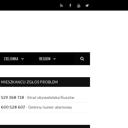
RSS
Facebook
YouTube
Twitter
ZIELONKA
REGION
MIESZKAŃCU ZGŁOŚ PROBLEM
519 368 718
- Straż obywatelska Ruszów
600 528 607
- Gminny numer alarmowy