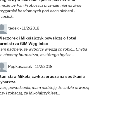
 może by Pan Proboszcz przynajmniej na zimę
rzygarniał bezdomnych pod dach plebani -
rzecież...
tedex -
11/2/2018
ieczorek i Mikołajczyk powalczą o fotel
urmistrza GiM Węgliniec
am nadzieję, że wyborcy wiedzą co robić... Chyba
ie chcemy burmistrza, za którego będzie...
Pppkaszczuk -
11/2/2018
tanisław Mikołajczyk zaprasza na spotkania
yborcze
yczę powodzenia, mam nadzieję, że ludzie otworzą
czy i zobaczą, że Mikołajczyk jest...