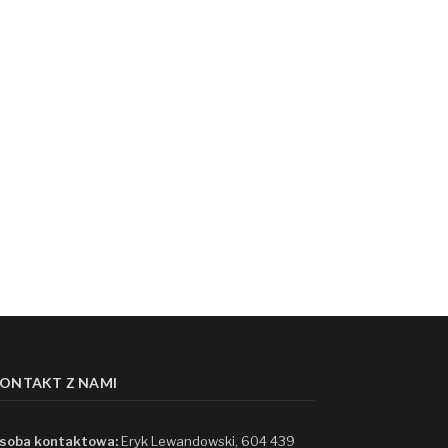
ONTAKT Z NAMI
soba kontaktowa:
Eryk Lewandowski, 604 439