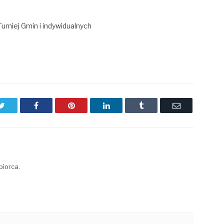
rniej Gmin i indywidualnych
Twitter
Facebook
Pinterest
LinkedIn
Tumblr
Email
biorca.