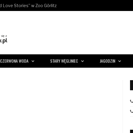
ld Love Stories” w Zoo Görlitz
CZERWONA WODA
STARY WĘGLINIEC
JAGODZIN