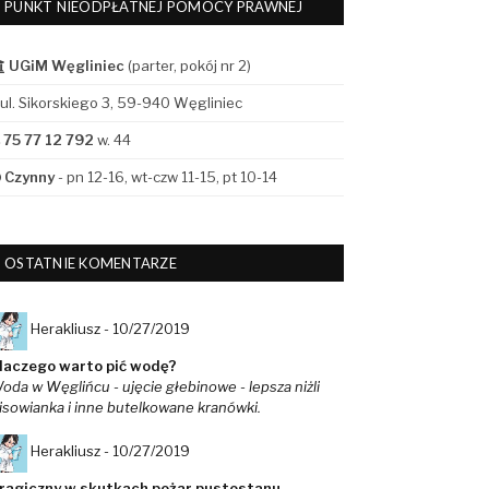
PUNKT NIEODPŁATNEJ POMOCY PRAWNEJ
UGiM Węgliniec
(parter, pokój nr 2)
ul. Sikorskiego 3, 59-940 Węgliniec
75 77 12 792
w. 44
Czynny
- pn 12-16, wt-czw 11-15, pt 10-14
OSTATNIE KOMENTARZE
Herakliusz -
10/27/2019
laczego warto pić wodę?
oda w Węglińcu - ujęcie głebinowe - lepsza niżli
isowianka i inne butelkowane kranówki.
Herakliusz -
10/27/2019
ragiczny w skutkach pożar pustostanu