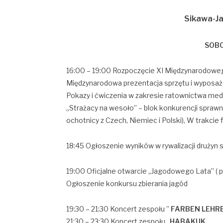
Sikawa-J
SOBO
16:00 – 19:00 Rozpoczęcie XI Międzynarodow
Międzynarodowa prezentacja sprzętu i wyposaże
Pokazy i ćwiczenia w zakresie ratownictwa me
„Strażacy na wesoło” – blok konkurencji sprawno
ochotnicy z Czech, Niemiec i Polski), W trakcie 
18:45 Ogłoszenie wyników w rywalizacji drużyn 
19:00 Oficjalne otwarcie „Jagodowego Lata” ( p
Ogłoszenie konkursu zbierania jagód
19:30 – 21:30 Koncert zespołu ”
FARBEN LEHR
21:30 – 23:30 Koncert zespołu „
HABAKUK
„