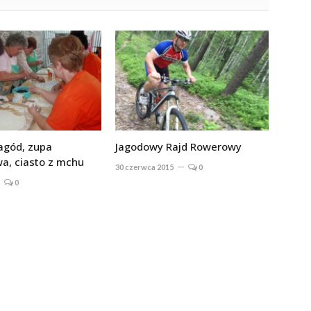
jagód, zupa
Jagodowy Rajd Rowerowy
a, ciasto z mchu
30 czerwca 2015
0
0