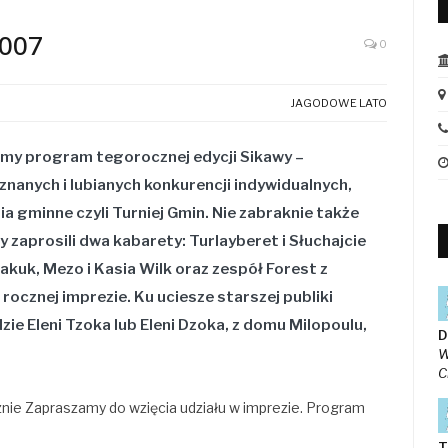
2007
0
JAGODOWE LATO
my program tegorocznej edycji Sikawy –
nanych i lubianych konkurencji indywidualnych,
 gminne czyli Turniej Gmin. Nie zabraknie także
 zaprosili dwa kabarety: Turlayberet i Słuchajcie
akuk
,
Mezo i Kasia Wilk
oraz zespół
Forest
z
rocznej imprezie. Ku uciesze starszej publiki
dzie
Eleni Tzoka
lub
Eleni Dzoka
, z domu
Milopoulu
,
D
W
C
nie Zapraszamy do wzięcia udziału w imprezie. Program
T