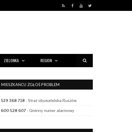
RSS
Facebook
YouTube
Twitter
ZIELONKA
REGION
MIESZKAŃCU ZGŁOŚ PROBLEM
519 368 718
- Straż obywatelska Ruszów
600 528 607
- Gminny numer alarmowy