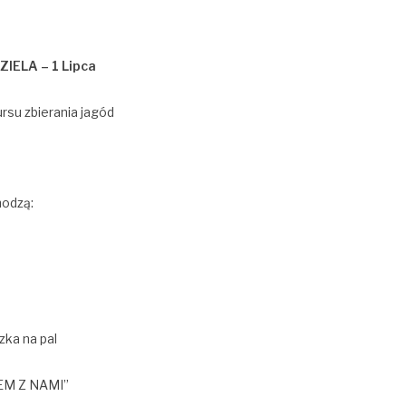
ZIELA – 1 Lipca
rsu zbierania jagód
hodzą:
zka na pal
ZEM Z NAMI”