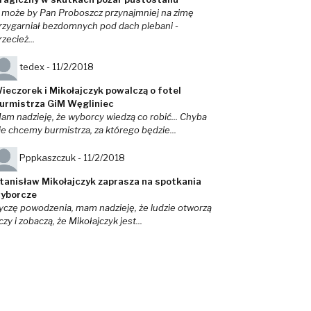
 może by Pan Proboszcz przynajmniej na zimę
rzygarniał bezdomnych pod dach plebani -
rzecież...
tedex -
11/2/2018
ieczorek i Mikołajczyk powalczą o fotel
urmistrza GiM Węgliniec
am nadzieję, że wyborcy wiedzą co robić... Chyba
ie chcemy burmistrza, za którego będzie...
Pppkaszczuk -
11/2/2018
tanisław Mikołajczyk zaprasza na spotkania
yborcze
yczę powodzenia, mam nadzieję, że ludzie otworzą
czy i zobaczą, że Mikołajczyk jest...