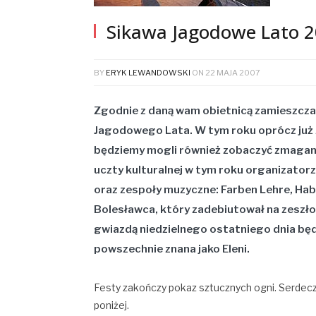
Sikawa Jagodowe Lato 
BY
ERYK LEWANDOWSKI
ON
22 MAJA 2007
Zgodnie z daną wam obietnicą zamieszcza
Jagodowego Lata. W tym roku oprócz już z
będziemy mogli również zobaczyć zmagania
uczty kulturalnej w tym roku organizatorzy
oraz zespoły muzyczne:
Farben Lehre
,
Hab
Bolesławca, który zadebiutował na zeszło 
gwiazdą niedzielnego ostatniego dnia bę
powszechnie znana jako
Eleni.
Festy zakończy pokaz sztucznych ogni. Serdecz
poniżej.