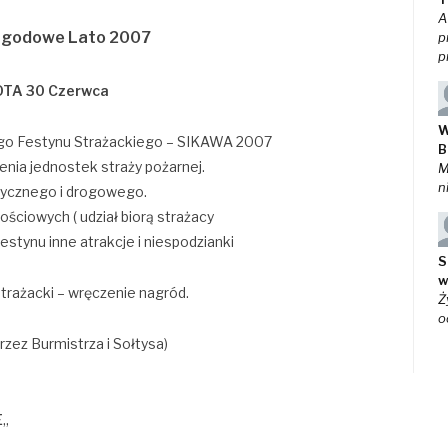
A
agodowe Lato 2007
p
p
TA 30 Czerwca
W
ego Festynu Strażackiego – SIKAWA 2007
B
nia jednostek straży pożarnej.
M
n
dycznego i drogowego.
ściowych ( udział biorą strażacy
festynu inne atrakcje i niespodzianki
S
w
strażacki – wręczenie nagród.
Ż
o
rzez Burmistrza i Sołtysa)
E
„