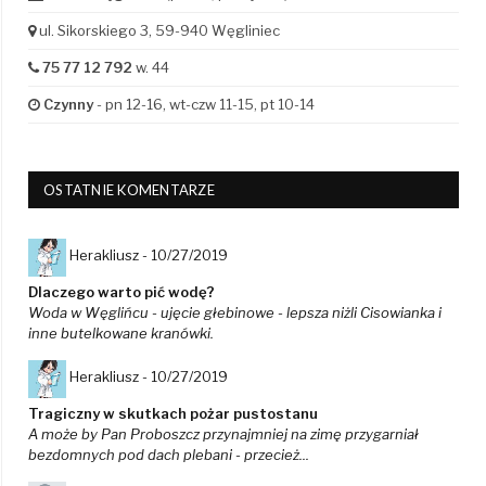
ul. Sikorskiego 3, 59-940 Węgliniec
75 77 12 792
w. 44
Czynny
- pn 12-16, wt-czw 11-15, pt 10-14
OSTATNIE KOMENTARZE
Herakliusz -
10/27/2019
Dlaczego warto pić wodę?
Woda w Węglińcu - ujęcie głebinowe - lepsza niżli Cisowianka i
inne butelkowane kranówki.
Herakliusz -
10/27/2019
Tragiczny w skutkach pożar pustostanu
A może by Pan Proboszcz przynajmniej na zimę przygarniał
bezdomnych pod dach plebani - przecież...