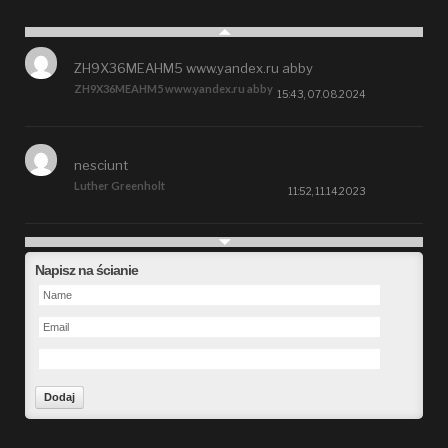
ZH9X36MEAHM5 www.yandex.ru abby
ZH9X36MEAHM5 www.yandex.ru abby
15:43, 07.08.2024
nesciunt
Luther Greenholt
11:52, 11.14.2023
Future
Napisz na ścianie
Alberta Kunde
09:15, 09.26.2023
defect
Ms. Brent Stroman
23:48, 09.19.2023