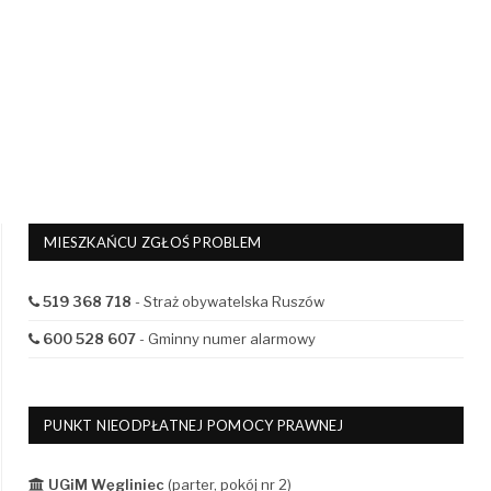
MIESZKAŃCU ZGŁOŚ PROBLEM
519 368 718
- Straż obywatelska Ruszów
600 528 607
- Gminny numer alarmowy
PUNKT NIEODPŁATNEJ POMOCY PRAWNEJ
UGiM Węgliniec
(parter, pokój nr 2)