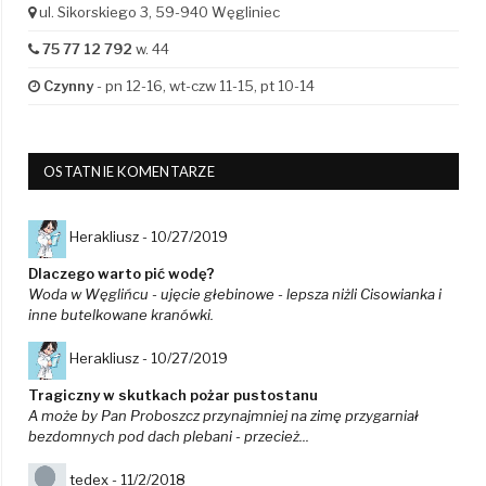
ul. Sikorskiego 3, 59-940 Węgliniec
75 77 12 792
w. 44
Czynny
- pn 12-16, wt-czw 11-15, pt 10-14
OSTATNIE KOMENTARZE
Herakliusz -
10/27/2019
Dlaczego warto pić wodę?
Woda w Węglińcu - ujęcie głebinowe - lepsza niżli Cisowianka i
inne butelkowane kranówki.
Herakliusz -
10/27/2019
Tragiczny w skutkach pożar pustostanu
A może by Pan Proboszcz przynajmniej na zimę przygarniał
bezdomnych pod dach plebani - przecież...
tedex -
11/2/2018