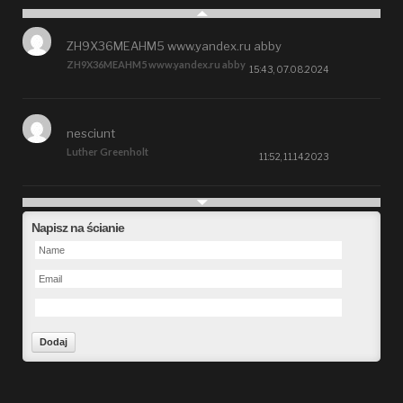
ZH9X36MEAHM5 www.yandex.ru abby
ZH9X36MEAHM5 www.yandex.ru abby
15:43, 07.08.2024
nesciunt
Luther Greenholt
11:52, 11.14.2023
Future
Napisz na ścianie
Alberta Kunde
09:15, 09.26.2023
defect
Ms. Brent Stroman
23:48, 09.19.2023
Forward