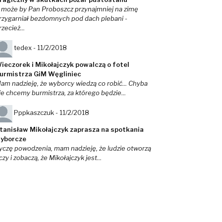
 może by Pan Proboszcz przynajmniej na zimę
rzygarniał bezdomnych pod dach plebani -
rzecież...
tedex -
11/2/2018
ieczorek i Mikołajczyk powalczą o fotel
urmistrza GiM Węgliniec
am nadzieję, że wyborcy wiedzą co robić... Chyba
ie chcemy burmistrza, za którego będzie...
Pppkaszczuk -
11/2/2018
tanisław Mikołajczyk zaprasza na spotkania
yborcze
yczę powodzenia, mam nadzieję, że ludzie otworzą
czy i zobaczą, że Mikołajczyk jest...