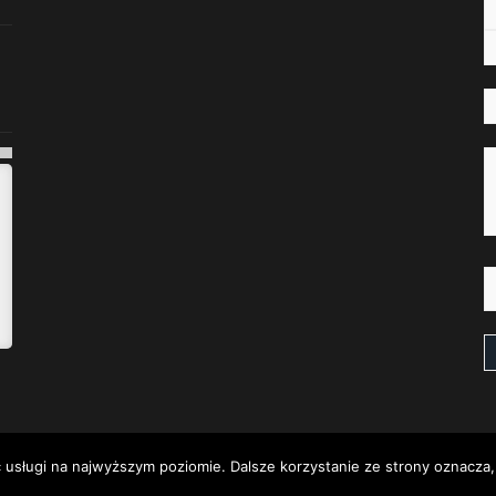
 usługi na najwyższym poziomie. Dalsze korzystanie ze strony oznacza, 
żone. | Strona powstała w wyniku połączenia ze stroną ruszow.pl - Stro