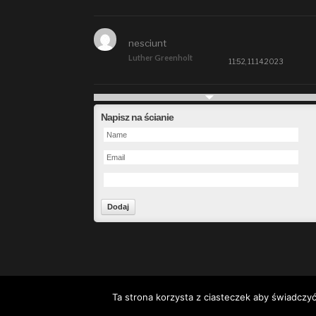
nesciunt
Luther Greenholt
11:52, 11.14.2023
Future
Napisz na ścianie
Alberta Kunde
09:15, 09.26.2023
defect
Ms. Brent Stroman
23:48, 09.19.2023
Forward
Bruce Klein
01:29, 09.19.2023
Ta strona korzysta z ciasteczek aby świadczyć
© 2000-2014 wegliniec24.pl Wszelkie prawa zastrze