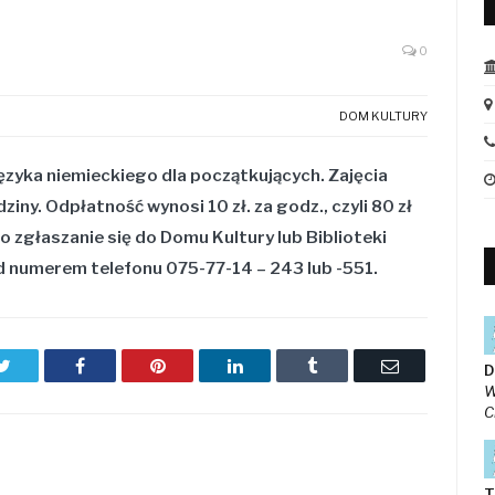
0
DOM KULTURY
ęzyka niemieckiego dla początkujących. Zajęcia
iny. Odpłatność wynosi 10 zł. za godz., czyli 80 zł
 zgłaszanie się do Domu Kultury lub Biblioteki
d numerem telefonu 075-77-14 – 243 lub -551.
Twitter
Facebook
Pinterest
LinkedIn
Tumblr
Email
D
W
C
T