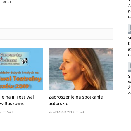
biorca.
A
p
p
W
B
M
n
S
w
Ż
o
e na III Festiwal
Zaproszenie na spotkanie
 w Ruszowie
autorskie
9
0
26 września 2017
0