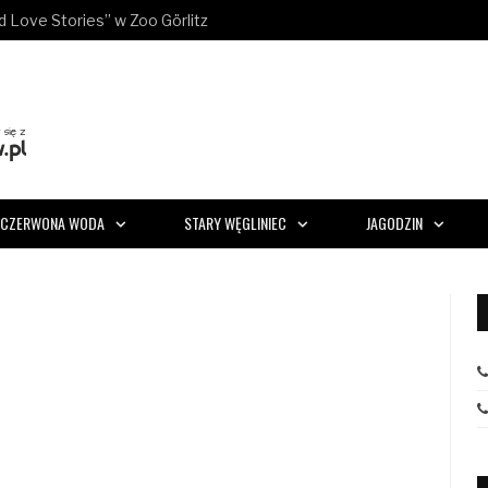
ld Love Stories” w Zoo Görlitz
CZERWONA WODA
STARY WĘGLINIEC
JAGODZIN