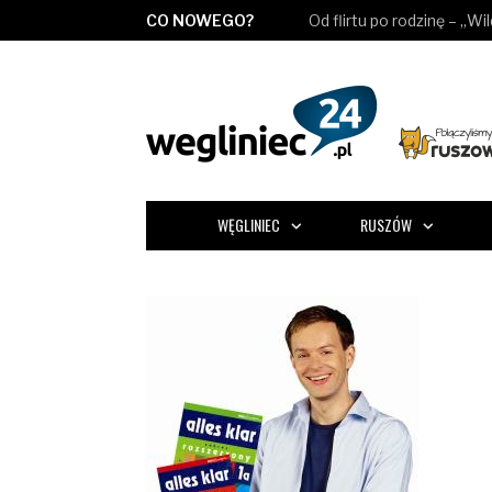
CO NOWEGO?
Od flirtu po rodzinę – „Wi
WĘGLINIEC
RUSZÓW