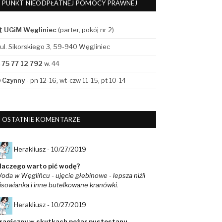
PUNKT NIEODPŁATNEJ POMOCY PRAWNEJ
UGiM Węgliniec
(parter, pokój nr 2)
ul. Sikorskiego 3, 59-940 Węgliniec
75 77 12 792
w. 44
Czynny
- pn 12-16, wt-czw 11-15, pt 10-14
OSTATNIE KOMENTARZE
Herakliusz -
10/27/2019
laczego warto pić wodę?
oda w Węglińcu - ujęcie głebinowe - lepsza niżli
isowianka i inne butelkowane kranówki.
Herakliusz -
10/27/2019
ragiczny w skutkach pożar pustostanu