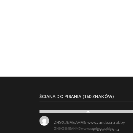
ŚCIANA DO PISANIA (160 ZNAKÓW)
ZH9X36MEAHM5 www.yandex.ru abby
ZH9X36MEAHM5 www.yandex.ru abby
15:43, 07.08.2024