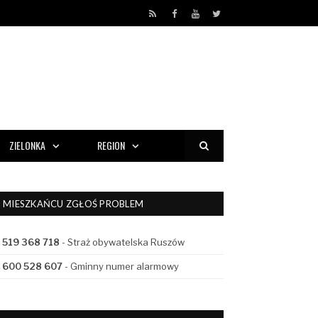
RSS
Facebook
YouTube
Twitter
ZIELONKA
REGION
MIESZKAŃCU ZGŁOŚ PROBLEM
519 368 718
- Straż obywatelska Ruszów
600 528 607
- Gminny numer alarmowy