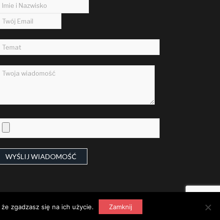
że zgadzasz się na ich użycie.
Zamknij
na archiwalna:
archiwum.ruszow.pl