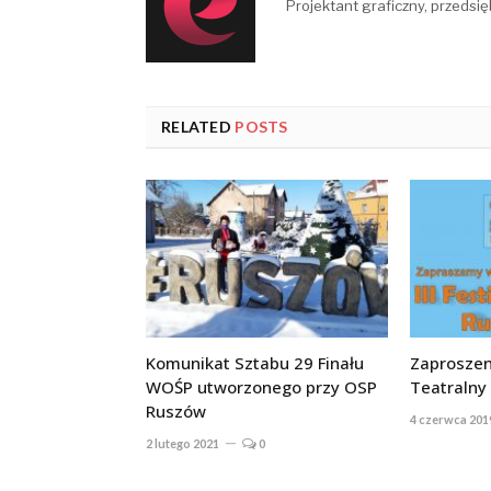
Projektant graficzny, przedsię
RELATED
POSTS
Komunikat Sztabu 29 Finału
Zaproszeni
WOŚP utworzonego przy OSP
Teatralny
Ruszów
4 czerwca 201
2 lutego 2021
0