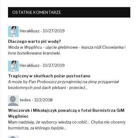
OSTATNIE KOMENTARZE
Herakliusz -
10/27/2019
Dlaczego warto pić wodę?
Woda w Węglińcu - ujęcie głebinowe - lepsza niżli Cisowianka i
inne butelkowane kranówki.
Herakliusz -
10/27/2019
Tragiczny w skutkach pożar pustostanu
A może by Pan Proboszcz przynajmniej na zimę przygarniał
bezdomnych pod dach plebani - przecież...
tedex -
11/2/2018
Wieczorek i Mikołajczyk powalczą o fotel Burmistrza GiM
Węgliniec
Mam nadzieję, że wyborcy wiedzą co robić... Chyba nie chcemy
burmistrza, za którego będzie...