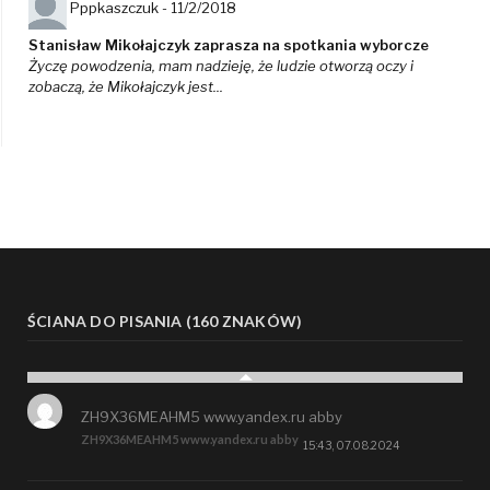
Pppkaszczuk -
11/2/2018
Stanisław Mikołajczyk zaprasza na spotkania wyborcze
Życzę powodzenia, mam nadzieję, że ludzie otworzą oczy i
zobaczą, że Mikołajczyk jest...
ŚCIANA DO PISANIA (160 ZNAKÓW)
ZH9X36MEAHM5 www.yandex.ru abby
ZH9X36MEAHM5 www.yandex.ru abby
15:43, 07.08.2024