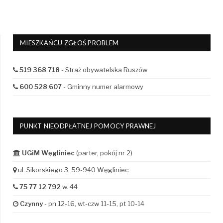
MIESZKAŃCU ZGŁOŚ PROBLEM
519 368 718
- Straż obywatelska Ruszów
600 528 607
- Gminny numer alarmowy
PUNKT NIEODPŁATNEJ POMOCY PRAWNEJ
UGiM Węgliniec
(parter, pokój nr 2)
ul. Sikorskiego 3, 59-940 Węgliniec
75 77 12 792
w. 44
Czynny
- pn 12-16, wt-czw 11-15, pt 10-14