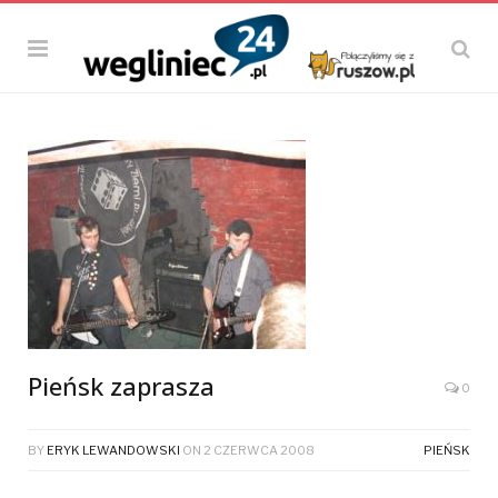
Pieńsk zaprasza
0
BY
ERYK LEWANDOWSKI
ON
2 CZERWCA 2008
PIEŃSK