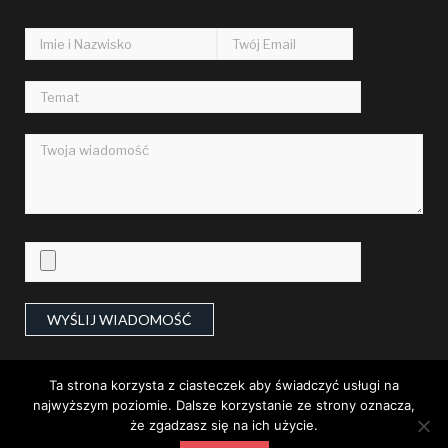
Oriental
Mrs. Amos Von
21:43, 08.27.2023
Berkshire
Freda Buckridge MD
08:26, 08.20.2023
Card
Carmen Gorczany
00:56, 08.15.2023
intangible
Terry Wilderman
Ta strona korzysta z ciasteczek aby świadczyć usługi na
09:37, 08.13.2023
najwyższym poziomie. Dalsze korzystanie ze strony oznacza,
że zgadzasz się na ich użycie.
© 2000-2014 wegliniec24.pl Wszelkie prawa zastrzeżone. |
Strona powstała w wyniku połączenia ze stroną ruszow.pl -