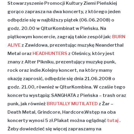
Stowarzyszenie Promocji Kultury Ziemi Pieńskiej
gorąco zaprasza na dwa koncerty, z którego jeden
odbędzie się w najbliższy piątek (06.06.2008) o
godz. 20.00 w QlturKombinat w Pieńsku. Na
piątkowym koncercie, zagrają takie zespół jak:
BURN
ALIVE
z Zawidowa, prezentując muzykę Neanderthal
Metal oraz
HEADHUNTERS
z Oleśnicy, który jest
znany z Alter Pikniku, prezentujący muzykę punk,
rock oraz indie.Kolejny koncert, na który mamy
okazję zaprosić, odbędzie się dnia 21.06.2008 o
godz. 21.00, również w QlturKombina. W czaśie tego
koncertu wystąpią: SANGHATA z Pieńska – trash oraz
punk, jak również
BRUTALLY MUTILATED
z Żar –
Death Metal, Grindcore, Hardcore.Wstęp na oba
koncerty wynosi 5 zł.Plakat można oglądnąć
tutaj
.
Żeby dowiedzieć się więcej zapraszamy na