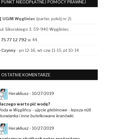
PUNKT NIEODPŁATNEJ POMOCY PRAWNEJ
UGiM Węgliniec
(parter, pokój nr 2)
ul. Sikorskiego 3, 59-940 Węgliniec
75 77 12 792
w. 44
Czynny
- pn 12-16, wt-czw 11-15, pt 10-14
OSTATNIE KOMENTARZE
Herakliusz -
10/27/2019
laczego warto pić wodę?
oda w Węglińcu - ujęcie głebinowe - lepsza niżli
isowianka i inne butelkowane kranówki.
Herakliusz -
10/27/2019
ragiczny w skutkach pożar pustostanu