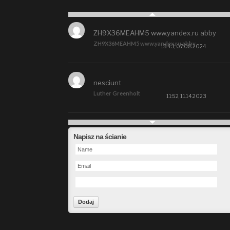
ZH9X36MEAHM5 www.yandex.ru abby
ZH9X36MEAHM5 www.yandex.ru abby
15:43, 07.08.2024
nesciunt
Luther Greenholt
11:52, 11.14.2023
Future
Napisz na ścianie
Alberta Kunde
09:15, 09.26.2023
defect
Ms. Brent Stroman
23:48, 09.19.2023