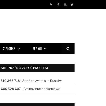
RSS
Facebook
YouTube
Twitter
ZIELONKA
REGION
MIESZKAŃCU ZGŁOŚ PROBLEM
519 368 718
- Straż obywatelska Ruszów
600 528 607
- Gminny numer alarmowy