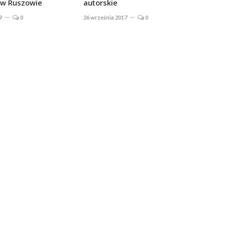
 w Ruszowie
autorskie
9
0
26 września 2017
0