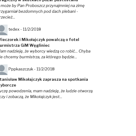
 może by Pan Proboszcz przynajmniej na zimę
rzygarniał bezdomnych pod dach plebani -
rzecież...
tedex -
11/2/2018
ieczorek i Mikołajczyk powalczą o fotel
urmistrza GiM Węgliniec
am nadzieję, że wyborcy wiedzą co robić... Chyba
ie chcemy burmistrza, za którego będzie...
Pppkaszczuk -
11/2/2018
tanisław Mikołajczyk zaprasza na spotkania
yborcze
yczę powodzenia, mam nadzieję, że ludzie otworzą
czy i zobaczą, że Mikołajczyk jest...