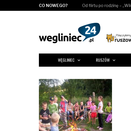
CO NOWEGO?
Od flirtu po rodzinę – „Wi
WĘGLINIEC
RUSZÓW