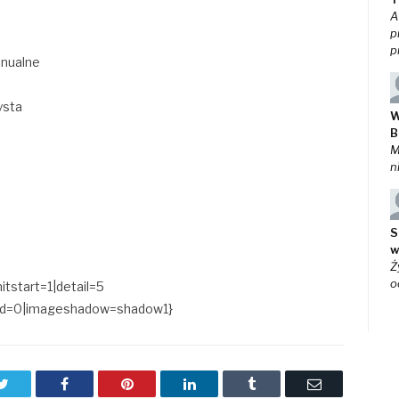
A
p
p
anualne
ysta
W
B
M
n
S
w
Ż
o
itstart=1|detail=5
load=0|imageshadow=shadow1}
Twitter
Facebook
Pinterest
LinkedIn
Tumblr
Email