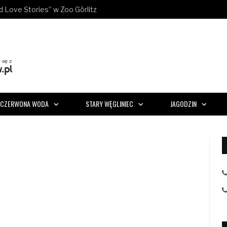
ld Love Stories” w Zoo Görlitz
CZERWONA WODA
STARY WĘGLINIEC
JAGODZIN