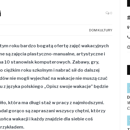
i
0
DOM KULTURY
tym roku bardzo bogatą ofertę zajęć wakacyjnych
one są zajęcia plastyczno-manualne, artystyczne i
na 10 stanowisk komputerowych. Zabawy, gry,
ciężkim roku szkolnym i nabrać sił do dalszej
ędów nie mogli wyjechać na wakacje nie muszą czuć
u z języka polskiego „Opisz swoje wakacje” będzie
D
łło, która ma długi staż w pracy z najmłodszymi.
W
C
dal gorąco są zapraszani wszyscy chętni, którzy
ońca wakacji i każdy znajdzie dla siebie coś
 przykładem.
T