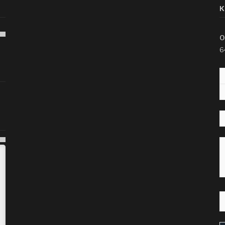
K
O
6