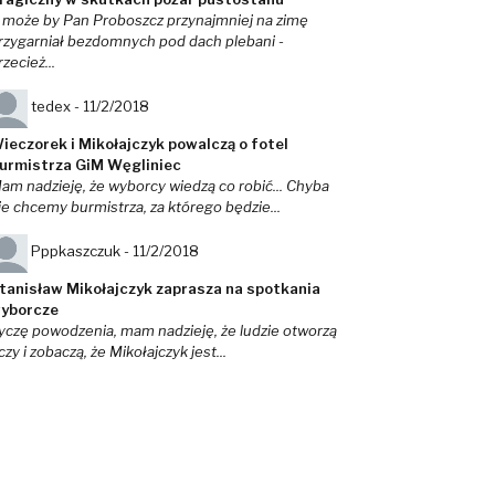
 może by Pan Proboszcz przynajmniej na zimę
rzygarniał bezdomnych pod dach plebani -
rzecież...
tedex -
11/2/2018
ieczorek i Mikołajczyk powalczą o fotel
urmistrza GiM Węgliniec
am nadzieję, że wyborcy wiedzą co robić... Chyba
ie chcemy burmistrza, za którego będzie...
Pppkaszczuk -
11/2/2018
tanisław Mikołajczyk zaprasza na spotkania
yborcze
yczę powodzenia, mam nadzieję, że ludzie otworzą
czy i zobaczą, że Mikołajczyk jest...