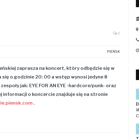
0
PIEŃSK
eńskiej zaprasza na koncert, który odbędzie się w
 się o godzinie 20: 00 a wstęp wynosi jedyne 8
 zespoły jak: EYE FOR AN EYE -hardcore/punk- oraz
 informacji o koncercie znajduje się na stronie
ie.piensk.com
.
D
W
C
T