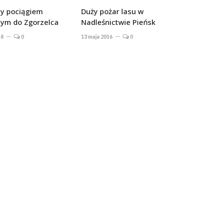
y pociągiem
Duży pożar lasu w
nym do Zgorzelca
Nadleśnictwie Pieńsk
18
0
13 maja 2016
0