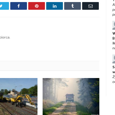
A
Twitter
Facebook
Pinterest
LinkedIn
Tumblr
Email
p
p
W
biorca.
B
M
n
S
w
Ż
o