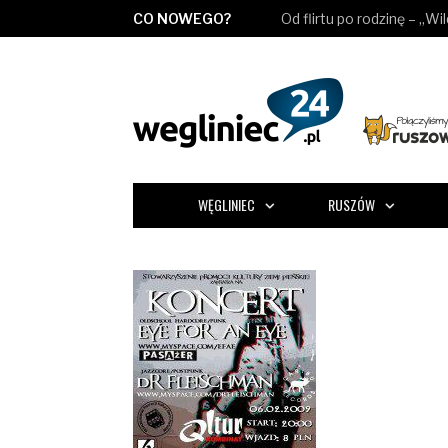
CO NOWEGO?
Od flirtu po rodzinę – „Wi
WĘGLINIEC
RUSZÓW