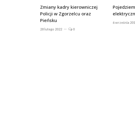
Zmiany kadry kierowniczej
Pojedziem
Policji w Zgorzelcu oraz
elektrycz
Pieńsku
6 września 20
28 lutego 2022
0