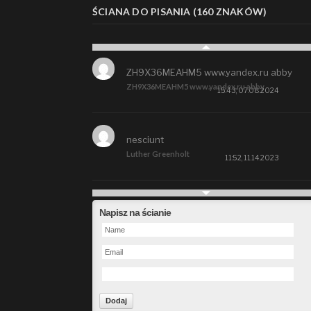
ŚCIANA DO PISANIA (160 ZNAKÓW)
ZH9X36MEAHM5 www.yandex.ru abby
ZH9X36MEAHM5 www.yandex.ru abby
15:43, 07.08.2024
nesciunt
Luther Greenholt
11:52, 11.14.2023
Future
Napisz na ścianie
Alberta Kunde
09:15, 09.26.2023
defect
Ms. Brent Stroman
23:48, 09.19.2023