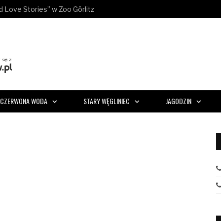
ld Love Stories” w Zoo Görlitz
CZERWONA WODA
STARY WĘGLINIEC
JAGODZIN