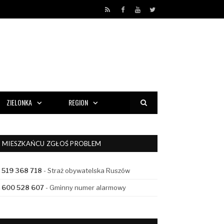
RSS
Facebook
YouTube
Twitter
ZIELONKA
REGION
MIESZKAŃCU ZGŁOŚ PROBLEM
519 368 718
- Straż obywatelska Ruszów
600 528 607
- Gminny numer alarmowy