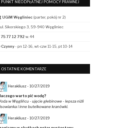
PUNKT NIEODPŁATNEJ POMOCY PRAWNEJ
UGiM Węgliniec
(parter, pokój nr 2)
ul. Sikorskiego 3, 59-940 Węgliniec
75 77 12 792
w. 44
Czynny
- pn 12-16, wt-czw 11-15, pt 10-14
OSTATNIE KOMENTARZE
Herakliusz -
10/27/2019
laczego warto pić wodę?
oda w Węglińcu - ujęcie głebinowe - lepsza niżli
isowianka i inne butelkowane kranówki.
Herakliusz -
10/27/2019
ragiczny w skutkach pożar pustostanu