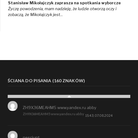
Stanisław Mikołajczyk zaprasza na spotkania wyborcze
Życzę powodzenia, mam nadzieję, że ludzie otworzą oczy i
zobaczą, że Mikołajczyk jest...
ŚCIANA DO PISANIA (160 ZNAKÓW)
ZH9X36MEAHM5 www.yandex.ru abby
ZH9X36MEAHM5 www.yandex.ru abby
15:43, 07.08.2024
nesciunt