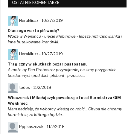
OSTATNIE KOMENTARZE
Herakliusz -
10/27/2019
Dlaczego warto pić wodę?
Woda w Węglińcu - ujęcie głebinowe - lepsza niżli Cisowianka i
inne butelkowane kranówki.
Herakliusz -
10/27/2019
Tragiczny w skutkach pożar pustostanu
A może by Pan Proboszcz przynajmniej na zimę przygarniał
bezdomnych pod dach plebani - przecież...
tedex -
11/2/2018
Wieczorek i Mikołajczyk powalczą o fotel Burmistrza GiM
Węgliniec
Mam nadzieję, że wyborcy wiedzą co robić... Chyba nie chcemy
burmistrza, za którego będzie...
Pppkaszczuk -
11/2/2018