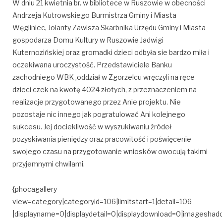
W dniu 21 kwietnia br. w bibliotece w Ruszowie w obecności
Andrzeja Kutrowskiego Burmistrza Gminy i Miasta
Węgliniec, Jolanty Zawisza Skarbnika Urzędu Gminy i Miasta
gospodarza Domu Kultury w Ruszowie Jadwigi
Kuternozińskiej oraz gromadki dzieci odbyła sie bardzo miła i
oczekiwana uroczystość. Przedstawiciele Banku
zachodniego WBK ,oddział w Zgorzelcu wręczyli na ręce
dzieci czek na kwotę 4024 złotych, z przeznaczeniem na
realizacje przygotowanego przez Anie projektu. Nie
pozostaje nic innego jak pogratulować Ani kolejnego
sukcesu. Jej dociekliwość w wyszukiwaniu źródeł
pozyskiwania pieniędzy oraz pracowitość i poświęcenie
swojego czasu na przygotowanie wniosków owocują takimi
przyjemnymi chwilami.
{phocagallery
view=category|categoryid=106|limitstart=1|detail=106
|displayname=0|displaydetail=0|displaydownload=0|imagesha