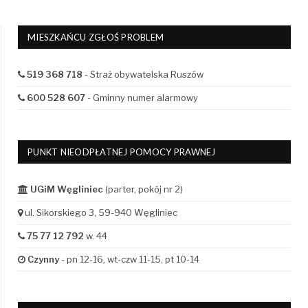
MIESZKAŃCU ZGŁOŚ PROBLEM
519 368 718
- Straż obywatelska Ruszów
600 528 607
- Gminny numer alarmowy
PUNKT NIEODPŁATNEJ POMOCY PRAWNEJ
UGiM Węgliniec
(parter, pokój nr 2)
ul. Sikorskiego 3, 59-940 Węgliniec
75 77 12 792
w. 44
Czynny
- pn 12-16, wt-czw 11-15, pt 10-14