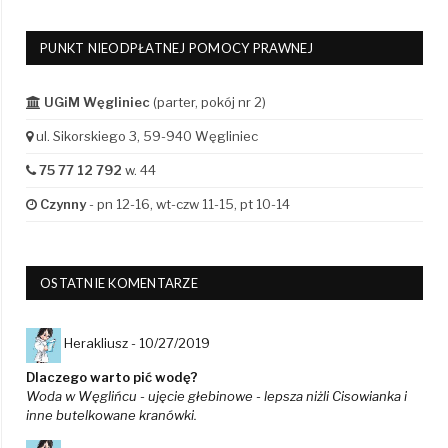
PUNKT NIEODPŁATNEJ POMOCY PRAWNEJ
UGiM Węgliniec
(parter, pokój nr 2)
ul. Sikorskiego 3, 59-940 Węgliniec
75 77 12 792
w. 44
Czynny
- pn 12-16, wt-czw 11-15, pt 10-14
OSTATNIE KOMENTARZE
Herakliusz -
10/27/2019
Dlaczego warto pić wodę?
Woda w Węglińcu - ujęcie głebinowe - lepsza niżli Cisowianka i
inne butelkowane kranówki.