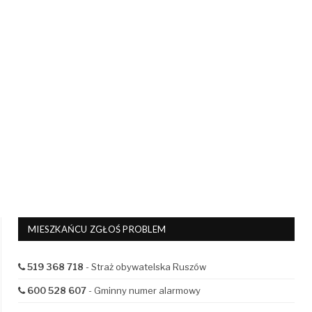
MIESZKAŃCU ZGŁOŚ PROBLEM
519 368 718
- Straż obywatelska Ruszów
600 528 607
- Gminny numer alarmowy