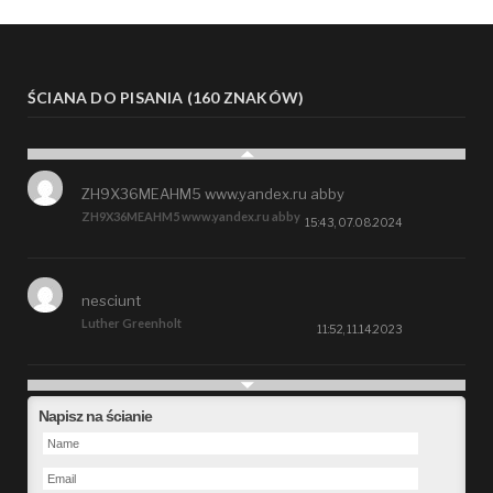
ŚCIANA DO PISANIA (160 ZNAKÓW)
ZH9X36MEAHM5 www.yandex.ru abby
ZH9X36MEAHM5 www.yandex.ru abby
15:43, 07.08.2024
nesciunt
Luther Greenholt
11:52, 11.14.2023
Future
Napisz na ścianie
Alberta Kunde
09:15, 09.26.2023