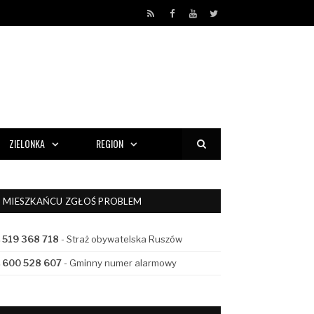
RSS
Facebook
YouTube
Twitter
ZIELONKA
REGION
MIESZKAŃCU ZGŁOŚ PROBLEM
519 368 718
- Straż obywatelska Ruszów
600 528 607
- Gminny numer alarmowy