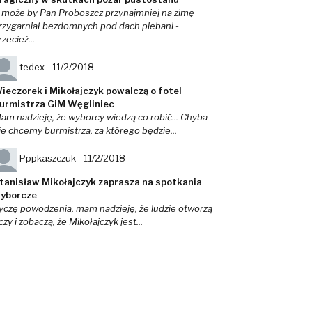
 może by Pan Proboszcz przynajmniej na zimę
rzygarniał bezdomnych pod dach plebani -
rzecież...
tedex -
11/2/2018
ieczorek i Mikołajczyk powalczą o fotel
urmistrza GiM Węgliniec
am nadzieję, że wyborcy wiedzą co robić... Chyba
ie chcemy burmistrza, za którego będzie...
Pppkaszczuk -
11/2/2018
tanisław Mikołajczyk zaprasza na spotkania
yborcze
yczę powodzenia, mam nadzieję, że ludzie otworzą
czy i zobaczą, że Mikołajczyk jest...