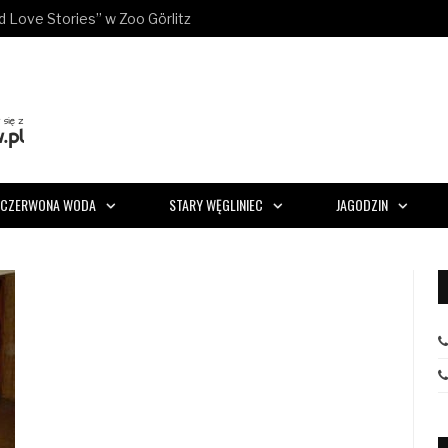
ld Love Stories” w Zoo Görlitz
CZERWONA WODA
STARY WĘGLINIEC
JAGODZIN