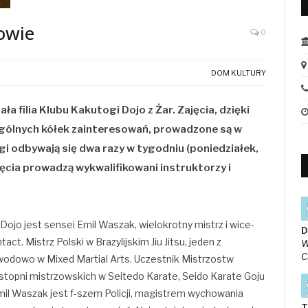
owie
0
DOM KULTURY
 filia Klubu Kakutogi Dojo z Żar. Zajęcia, dzięki
ególnych kółek zainteresowań, prowadzone są w
i odbywają się dwa razy w tygodniu (poniedziałek,
ęcia prowadzą wykwalifikowani instruktorzy i
ojo jest sensei Emil Waszak, wielokrotny mistrz i wice-
D
ct. Mistrz Polski w Brazylijskim Jiu Jitsu, jeden z
W
C
odowo w Mixed Martial Arts. Uczestnik Mistrzostw
 stopni mistrzowskich w Seitedo Karate, Seido Karate Goju
mil Waszak jest f-szem Policji, magistrem wychowania
T