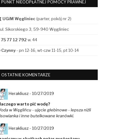
PUNKT NIEODPŁATNEJ POMOCY PRAWNEJ
UGiM Węgliniec
(parter, pokój nr 2)
ul. Sikorskiego 3, 59-940 Węgliniec
75 77 12 792
w. 44
Czynny
- pn 12-16, wt-czw 11-15, pt 10-14
OSTATNIE KOMENTARZE
Herakliusz -
10/27/2019
laczego warto pić wodę?
oda w Węglińcu - ujęcie głebinowe - lepsza niżli
isowianka i inne butelkowane kranówki.
Herakliusz -
10/27/2019
ragiczny w skutkach pożar pustostanu