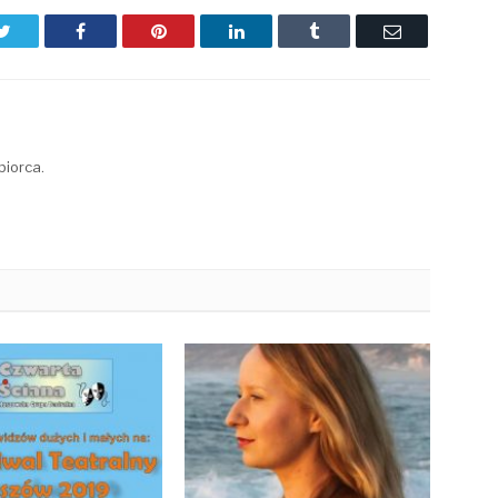
Twitter
Facebook
Pinterest
LinkedIn
Tumblr
Email
biorca.