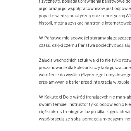
fizycznego, posiada uprawnienia państwowe do 
jego oraz jego współpracowników jest odpowied
poparte wiedzą praktyczną oraz teoretyczną.Wi
historii, można uzyskać na stronie internetowej
W Państwa miejscowości staramy się zaszczepi
czasu, dzięki czemu Państwa pociechy będą się le
Zajęcia wschodnich sztuk walki to nie tylko rozw
poszanowanie dla koleżanki czy kolegi, szacune
wdrożenie do wysiłku (fizycznego i umysłowego)
przełamywanie barier przed integracją w grupie,
W Kakutogi Dojo wśród trenujących nie ma słaby
swoim tempie. Instruktor tylko odpowiednio kie
ciężki okres treningów. Już po kilku zajęciach w
współpracują ze sobą, pomagają młodszym i n