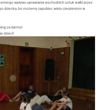
ocennego wpływu uprawiania wschodnich sztuk walki przez
go dziecka, bo możemy zapobiec wielu cierpieniom w
ning za darmo!
e dzieci!