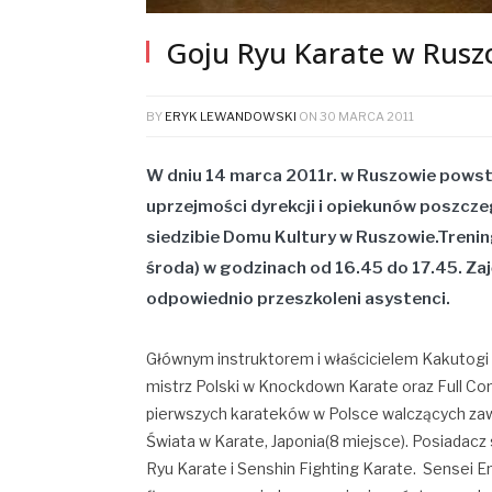
Goju Ryu Karate w Rusz
BY
ERYK LEWANDOWSKI
ON
30 MARCA 2011
W dniu 14 marca 2011r. w Ruszowie powstała
uprzejmości dyrekcji i opiekunów poszcz
siedzibie
Domu Kultury w Ruszowie.Trening
środa) w godzinach od 16.45 do 17.45. Zaj
odpowiednio przeszkoleni asystenci.
Głównym instruktorem i właścicielem Kakutogi D
mistrz Polski w Knockdown Karate oraz Full Conta
pierwszych karateków w Polsce walczących zaw
Świata w Karate, Japonia(8 miejsce). Posiadacz
Ryu Karate i Senshin Fighting Karate. Sensei E