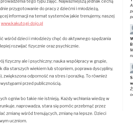
prowadzenia tego typu zajęć. Najważniejszą jednak cechą
A
nie przygotowanie do pracy z dziećmi i młodzieżą,
p
ęcej informacji na temat systemów jakie trenujemy, naszej
p
:
www.kakutogi-dojo.pl
ć wśród dzieci i młodzieży chęć do aktywnego spędzania
W
B
piej rozwijać fizycznie oraz psychicznie.
M
n
ój fizyczny ale i psychiczny; nauka współpracy w grupie,
k dla starszych wiekiem lub stopniem, poprawa dyscypliny,
, zwiększona odporność na stres i porażkę. To również
S
 występami przed publicznością.
w
Ż
o
ch ogniw bo takie nie istnieją. Każdy wchłania wiedzę w
runkuje, naprowadza, stara się pomóc przebrnąć przez
idać zmianę wśród trenujących, zmianę na lepsze. Dzieci
owym uczniom.