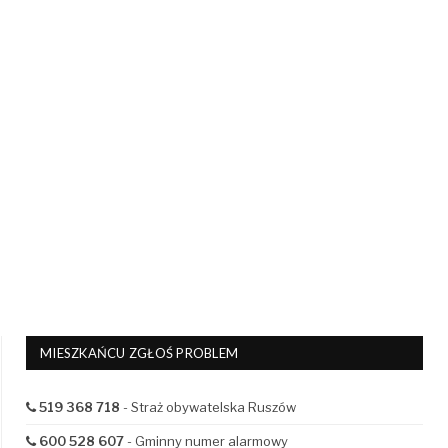
MIESZKAŃCU ZGŁOŚ PROBLEM
519 368 718
- Straż obywatelska Ruszów
600 528 607
- Gminny numer alarmowy