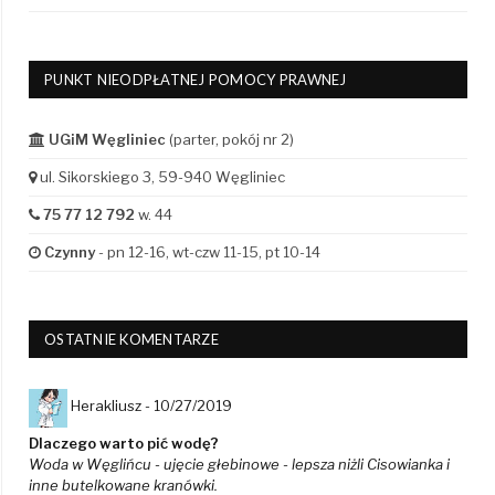
PUNKT NIEODPŁATNEJ POMOCY PRAWNEJ
UGiM Węgliniec
(parter, pokój nr 2)
ul. Sikorskiego 3, 59-940 Węgliniec
75 77 12 792
w. 44
Czynny
- pn 12-16, wt-czw 11-15, pt 10-14
OSTATNIE KOMENTARZE
Herakliusz -
10/27/2019
Dlaczego warto pić wodę?
Woda w Węglińcu - ujęcie głebinowe - lepsza niżli Cisowianka i
inne butelkowane kranówki.