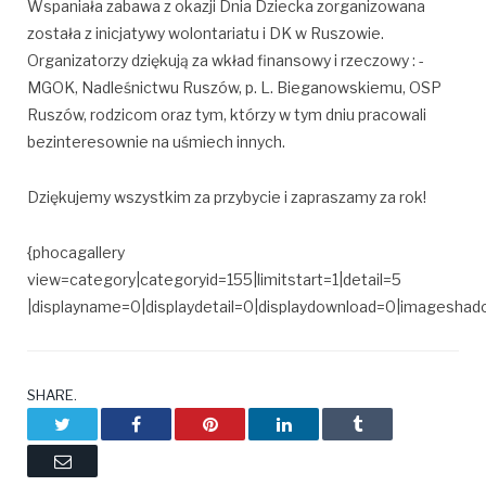
Wspaniała zabawa z okazji Dnia Dziecka zorganizowana
została z inicjatywy wolontariatu i DK w Ruszowie.
Organizatorzy dziękują za wkład finansowy i rzeczowy : -
MGOK, Nadleśnictwu Ruszów, p. L. Bieganowskiemu, OSP
Ruszów, rodzicom oraz tym, którzy w tym dniu pracowali
bezinteresownie na uśmiech innych.
Dziękujemy wszystkim za przybycie i zapraszamy za rok!
{phocagallery
view=category|categoryid=155|limitstart=1|detail=5
|displayname=0|displaydetail=0|displaydownload=0|imagesha
SHARE.
Twitter
Facebook
Pinterest
LinkedIn
Tumblr
Email