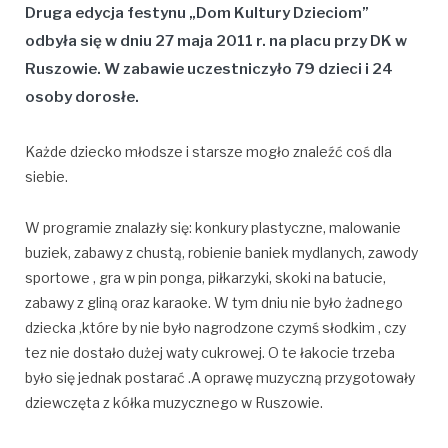
Druga edycja festynu „Dom Kultury Dzieciom”
odbyła się w dniu 27 maja 2011 r. na placu przy DK w
Ruszowie. W zabawie uczestniczyło 79 dzieci i 24
osoby dorosłe.
Każde dziecko młodsze i starsze mogło znaleźć coś dla
siebie.
W programie znalazły się: konkury plastyczne, malowanie
buziek, zabawy z chustą, robienie baniek mydlanych, zawody
sportowe , gra w pin ponga, piłkarzyki, skoki na batucie,
zabawy z gliną oraz karaoke. W tym dniu nie było żadnego
dziecka ,które by nie było nagrodzone czymś słodkim , czy
tez nie dostało dużej waty cukrowej. O te łakocie trzeba
było się jednak postarać .A oprawę muzyczną przygotowały
dziewczęta z kółka muzycznego w Ruszowie.