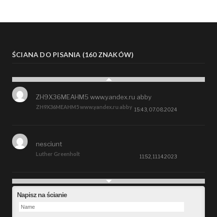
ŚCIANA DO PISANIA (160 ZNAKÓW)
ZH9X36MEAHM5 www.yandex.ru abby
ZH9X36MEAHM5 www.yandex.ru abby
15:43, 07.08.2024
nesciunt
Luther Greenholt
11:52, 11.14.2023
Future
Napisz na ścianie
Alberta Kunde
09:15, 09.26.2023