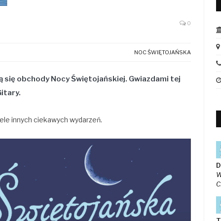
0
NOC ŚWIĘTOJAŃSKA
się obchody Nocy Świętojańskiej. Gwiazdami tej
itary.
ele innych ciekawych wydarzeń.
D
W
C
T