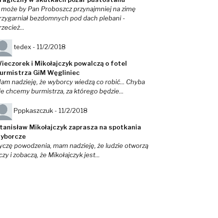
 może by Pan Proboszcz przynajmniej na zimę
rzygarniał bezdomnych pod dach plebani -
rzecież...
tedex -
11/2/2018
ieczorek i Mikołajczyk powalczą o fotel
urmistrza GiM Węgliniec
am nadzieję, że wyborcy wiedzą co robić... Chyba
ie chcemy burmistrza, za którego będzie...
Pppkaszczuk -
11/2/2018
tanisław Mikołajczyk zaprasza na spotkania
yborcze
yczę powodzenia, mam nadzieję, że ludzie otworzą
czy i zobaczą, że Mikołajczyk jest...