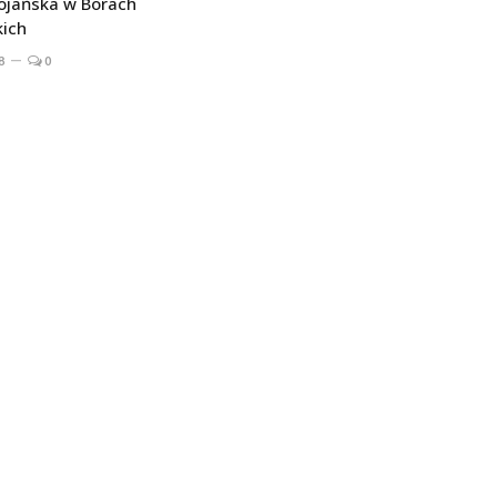
ojańska w Borach
kich
8
0