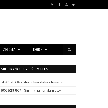
RSS
Facebook
YouTube
Twitter
ZIELONKA
REGION
MIESZKAŃCU ZGŁOŚ PROBLEM
519 368 718
- Straż obywatelska Ruszów
600 528 607
- Gminny numer alarmowy