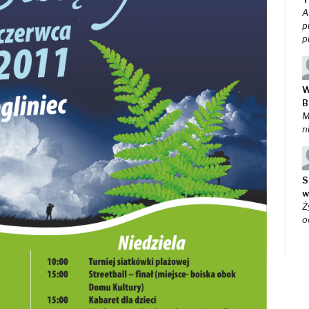
A
p
p
W
B
M
n
S
w
Ż
o