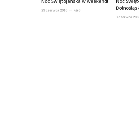
Noc Świętojańska w weekend!
Noc Święt
Dolnośląs
23 czerwca 2010
0
7 czerwca 200