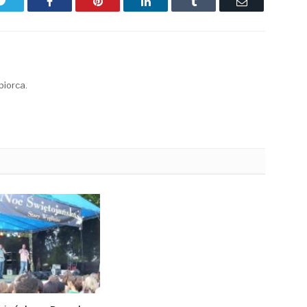
Twitter
Facebook
Pinterest
LinkedIn
Tumblr
Email
biorca.