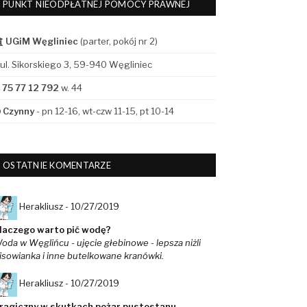
PUNKT NIEODPŁATNEJ POMOCY PRAWNEJ
UGiM Węgliniec
(parter, pokój nr 2)
ul. Sikorskiego 3, 59-940 Węgliniec
75 77 12 792
w. 44
Czynny
- pn 12-16, wt-czw 11-15, pt 10-14
OSTATNIE KOMENTARZE
Herakliusz -
10/27/2019
laczego warto pić wodę?
oda w Węglińcu - ujęcie głebinowe - lepsza niżli
isowianka i inne butelkowane kranówki.
Herakliusz -
10/27/2019
ragiczny w skutkach pożar pustostanu