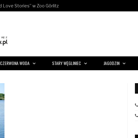
ld Love Stories” w Zoo Görlitz
CZERWONA WODA
STARY WĘGLINIEC
JAGODZIN