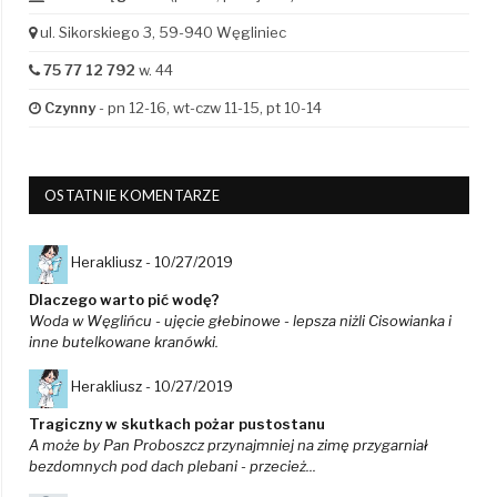
ul. Sikorskiego 3, 59-940 Węgliniec
75 77 12 792
w. 44
Czynny
- pn 12-16, wt-czw 11-15, pt 10-14
OSTATNIE KOMENTARZE
Herakliusz -
10/27/2019
Dlaczego warto pić wodę?
Woda w Węglińcu - ujęcie głebinowe - lepsza niżli Cisowianka i
inne butelkowane kranówki.
Herakliusz -
10/27/2019
Tragiczny w skutkach pożar pustostanu
A może by Pan Proboszcz przynajmniej na zimę przygarniał
bezdomnych pod dach plebani - przecież...