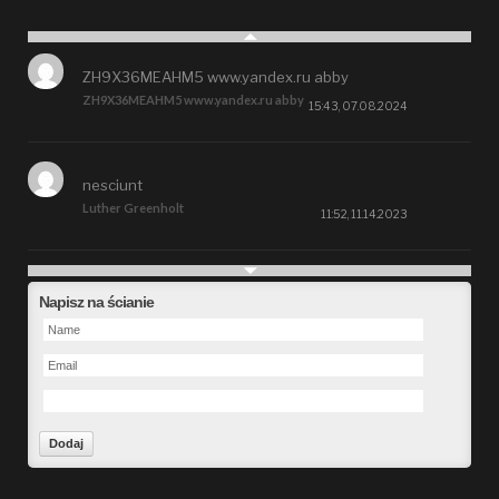
ZH9X36MEAHM5 www.yandex.ru abby
ZH9X36MEAHM5 www.yandex.ru abby
15:43, 07.08.2024
nesciunt
Luther Greenholt
11:52, 11.14.2023
Future
Napisz na ścianie
Alberta Kunde
09:15, 09.26.2023
defect
Ms. Brent Stroman
23:48, 09.19.2023