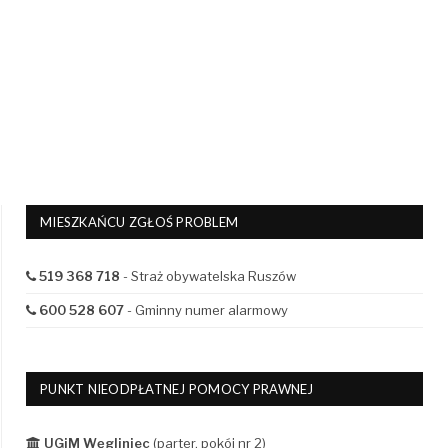
MIESZKAŃCU ZGŁOŚ PROBLEM
519 368 718
- Straż obywatelska Ruszów
600 528 607
- Gminny numer alarmowy
PUNKT NIEODPŁATNEJ POMOCY PRAWNEJ
UGiM Węgliniec
(parter, pokój nr 2)