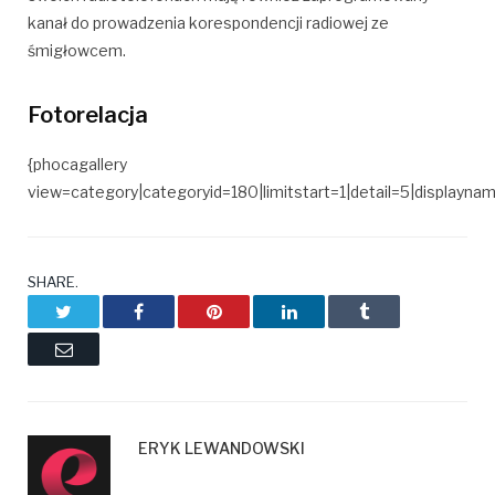
kanał do prowadzenia korespondencji radiowej ze
śmigłowcem.
Fotorelacja
{phocagallery
view=category|categoryid=180|limitstart=1|detail=5|display
SHARE.
Twitter
Facebook
Pinterest
LinkedIn
Tumblr
Email
ERYK LEWANDOWSKI