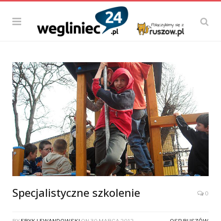
Specjalistyczne szkolenie
0
BY
ERYK LEWANDOWSKI
ON
30 MARCA 2012
OSP RUSZÓW