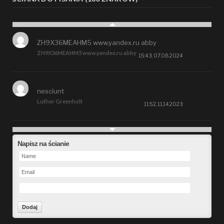
ZH9X36MEAHM5 www.yandex.ru abby
ZH9X36MEAHM5 www.yandex.ru abby
15:43, 07.08.2024
nesciunt
Luther Greenholt
11:52, 11.14.2023
Future
Napisz na ścianie
Alberta Kunde
09:15, 09.26.2023
defect
Ms. Brent Stroman
23:48, 09.19.2023