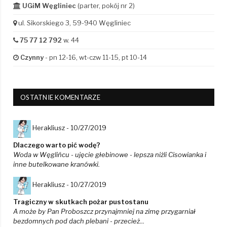
UGiM Węgliniec
(parter, pokój nr 2)
ul. Sikorskiego 3, 59-940 Węgliniec
75 77 12 792
w. 44
Czynny
- pn 12-16, wt-czw 11-15, pt 10-14
OSTATNIE KOMENTARZE
Herakliusz -
10/27/2019
Dlaczego warto pić wodę?
Woda w Węglińcu - ujęcie głebinowe - lepsza niżli Cisowianka i
inne butelkowane kranówki.
Herakliusz -
10/27/2019
Tragiczny w skutkach pożar pustostanu
A może by Pan Proboszcz przynajmniej na zimę przygarniał
bezdomnych pod dach plebani - przecież...