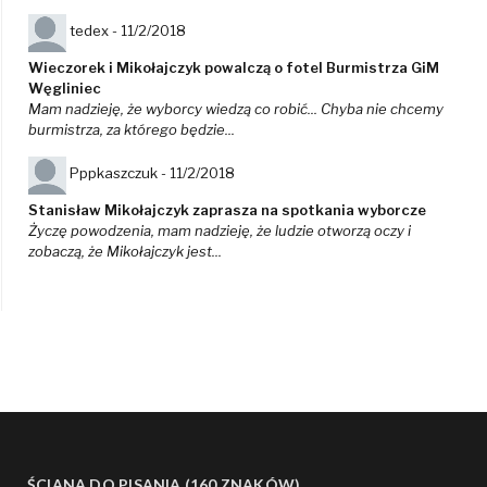
tedex -
11/2/2018
Wieczorek i Mikołajczyk powalczą o fotel Burmistrza GiM
Węgliniec
Mam nadzieję, że wyborcy wiedzą co robić... Chyba nie chcemy
burmistrza, za którego będzie...
Pppkaszczuk -
11/2/2018
Stanisław Mikołajczyk zaprasza na spotkania wyborcze
Życzę powodzenia, mam nadzieję, że ludzie otworzą oczy i
zobaczą, że Mikołajczyk jest...
ŚCIANA DO PISANIA (160 ZNAKÓW)