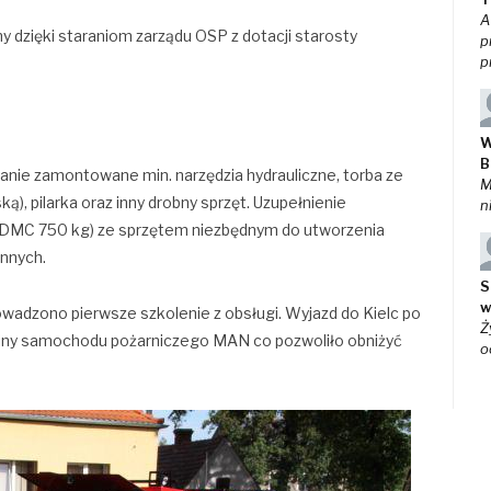
A
ny dzięki staraniom zarządu OSP z dotacji starosty
p
p
W
B
anie zamontowane min. narzędzia hydrauliczne, torba ze
M
ą), pilarka oraz inny drobny sprzęt. Uzupełnienie
n
(DMC 750 kg) ze sprzętem niezbędnym do utworzenia
innych.
S
w
adzono pierwsze szkolenie z obsługi. Wyjazd do Kielc po
Ż
jny samochodu pożarniczego MAN co pozwoliło obniżyć
o