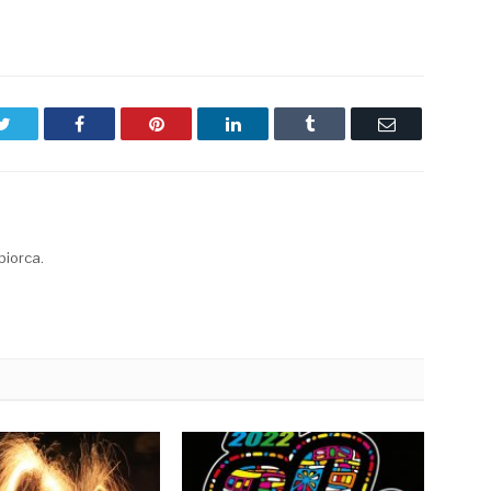
Twitter
Facebook
Pinterest
LinkedIn
Tumblr
Email
biorca.