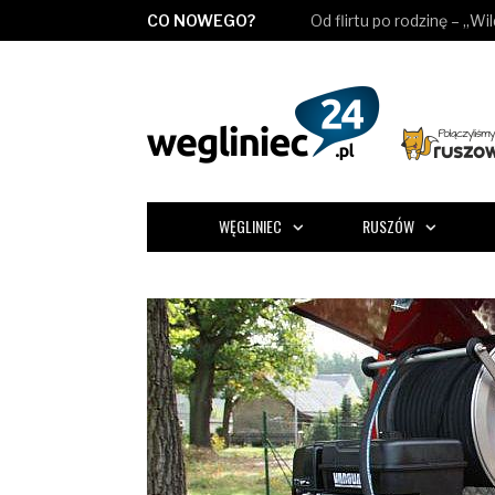
CO NOWEGO?
Od flirtu po rodzinę – „Wi
WĘGLINIEC
RUSZÓW