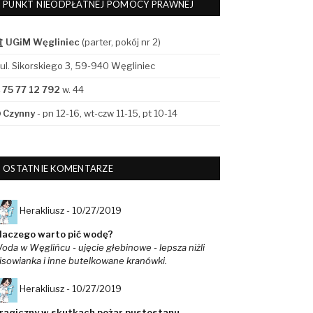
PUNKT NIEODPŁATNEJ POMOCY PRAWNEJ
UGiM Węgliniec
(parter, pokój nr 2)
ul. Sikorskiego 3, 59-940 Węgliniec
75 77 12 792
w. 44
Czynny
- pn 12-16, wt-czw 11-15, pt 10-14
OSTATNIE KOMENTARZE
Herakliusz -
10/27/2019
laczego warto pić wodę?
oda w Węglińcu - ujęcie głebinowe - lepsza niżli
isowianka i inne butelkowane kranówki.
Herakliusz -
10/27/2019
ragiczny w skutkach pożar pustostanu