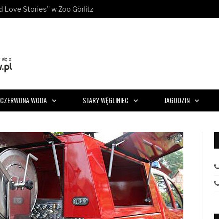
ld Love Stories” w Zoo Görlitz
CZERWONA WODA
STARY WĘGLINIEC
JAGODZIN