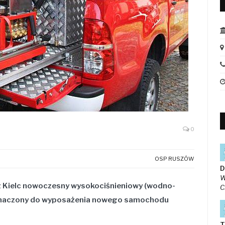
0
OSP RUSZÓW
D
W
z Kielc nowoczesny wysokociśnieniowy (wodno-
C
eznaczony do wyposażenia nowego
samochodu
T