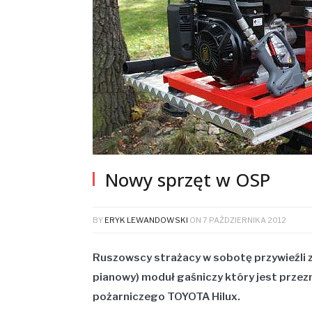
Nowy sprzęt w OSP
BY
ERYK LEWANDOWSKI
ON
7 PAŹDZIERNIKA 2012
Ruszowscy strażacy w sobotę przywieźli 
pianowy) moduł gaśniczy który jest prz
pożarniczego TOYOTA Hilux.