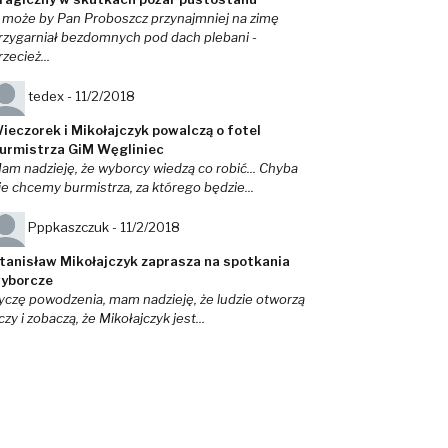
 może by Pan Proboszcz przynajmniej na zimę
rzygarniał bezdomnych pod dach plebani -
rzecież...
tedex -
11/2/2018
ieczorek i Mikołajczyk powalczą o fotel
urmistrza GiM Węgliniec
am nadzieję, że wyborcy wiedzą co robić... Chyba
ie chcemy burmistrza, za którego będzie...
Pppkaszczuk -
11/2/2018
tanisław Mikołajczyk zaprasza na spotkania
yborcze
yczę powodzenia, mam nadzieję, że ludzie otworzą
czy i zobaczą, że Mikołajczyk jest...