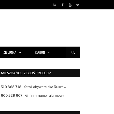
RSS
Facebook
YouTube
Twitter
ZIELONKA
REGION
MIESZKAŃCU ZGŁOŚ PROBLEM
519 368 718
- Straż obywatelska Ruszów
600 528 607
- Gminny numer alarmowy