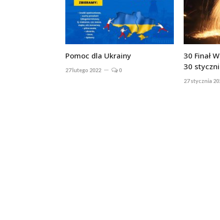
Pomoc dla Ukrainy
30 Finał 
30 styczni
27 lutego 2022
0
27 stycznia 20