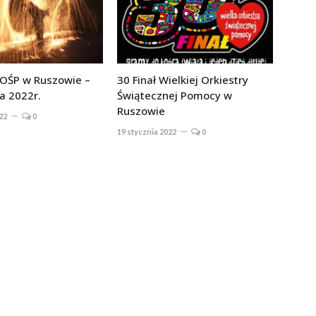
WOŚP w Ruszowie –
30 Finał Wielkiej Orkiestry
a 2022r.
Świątecznej Pomocy w
Ruszowie
22
0
19 stycznia 2022
0