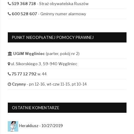
519 368 718
- Straż obywatelska Ruszów
600 528 607
- Gminny numer alarmowy
PUNKT NIEODPŁATNEJ POMOCY PRAWNEJ
UGiM Węgliniec
(parter, pokój nr 2)
ul. Sikorskiego 3, 59-940 Węgliniec
75 77 12 792
w. 44
Czynny
- pn 12-16, wt-czw 11-15, pt 10-14
OSTATNIE KOMENTARZE
Herakliusz -
10/27/2019