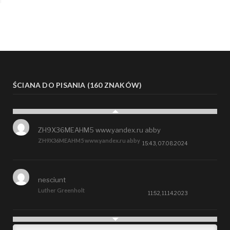
ŚCIANA DO PISANIA (160 ZNAKÓW)
ZH9X36MEAHM5 www.yandex.ru abby
ZH9X36MEAHM5 www.yandex.ru abby
15:43, 07.08.2024
nesciunt
Luther Greenholt
11:52, 11.14.2023
Future