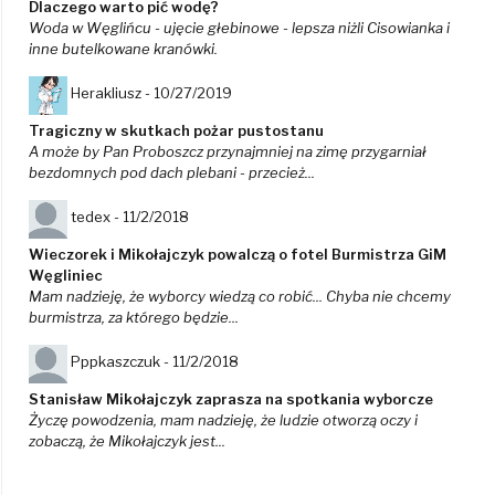
Dlaczego warto pić wodę?
Woda w Węglińcu - ujęcie głebinowe - lepsza niżli Cisowianka i
inne butelkowane kranówki.
Herakliusz -
10/27/2019
Tragiczny w skutkach pożar pustostanu
A może by Pan Proboszcz przynajmniej na zimę przygarniał
bezdomnych pod dach plebani - przecież...
tedex -
11/2/2018
Wieczorek i Mikołajczyk powalczą o fotel Burmistrza GiM
Węgliniec
Mam nadzieję, że wyborcy wiedzą co robić... Chyba nie chcemy
burmistrza, za którego będzie...
Pppkaszczuk -
11/2/2018
Stanisław Mikołajczyk zaprasza na spotkania wyborcze
Życzę powodzenia, mam nadzieję, że ludzie otworzą oczy i
zobaczą, że Mikołajczyk jest...