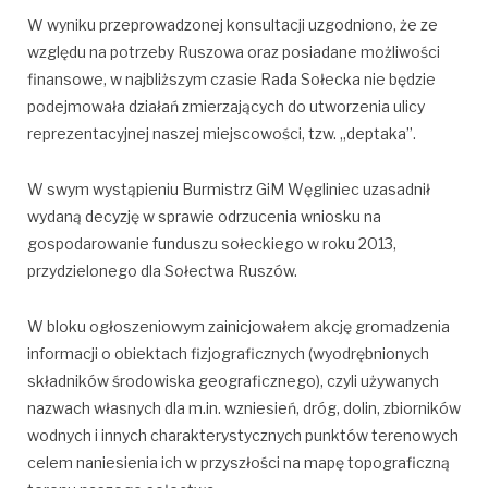
W wyniku przeprowadzonej konsultacji uzgodniono, że ze
względu na potrzeby Ruszowa oraz posiadane możliwości
finansowe, w najbliższym czasie Rada Sołecka nie będzie
podejmowała działań zmierzających do utworzenia ulicy
reprezentacyjnej naszej miejscowości, tzw. „deptaka”.
W swym wystąpieniu Burmistrz GiM Węgliniec uzasadnił
wydaną decyzję w sprawie odrzucenia wniosku na
gospodarowanie funduszu sołeckiego w roku 2013,
przydzielonego dla Sołectwa Ruszów.
W bloku ogłoszeniowym zainicjowałem akcję gromadzenia
informacji o obiektach fizjograficznych (wyodrębnionych
składników środowiska geograficznego), czyli używanych
nazwach własnych dla m.in. wzniesień, dróg, dolin, zbiorników
wodnych i innych charakterystycznych punktów terenowych
celem naniesienia ich w przyszłości na mapę topograficzną