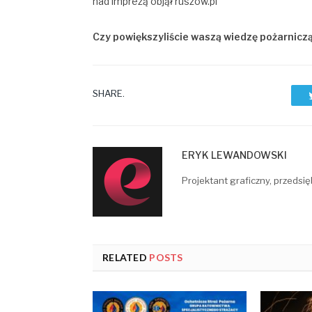
nad imprezą objął ruszow.pl
Czy powiększyliście waszą wiedzę pożarnicz
SHARE.
ERYK LEWANDOWSKI
Projektant graficzny, przedsię
RELATED
POSTS