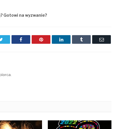
ą? Gotowi na wyzwanie?
Twitter
Facebook
Pinterest
LinkedIn
Tumblr
Email
biorca.