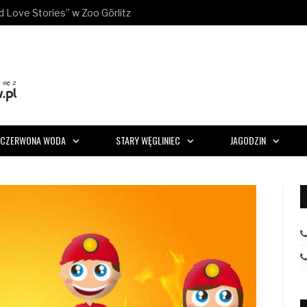
ld Love Stories” w Zoo Görlitz
CZERWONA WODA
STARY WĘGLINIEC
JAGODZIN