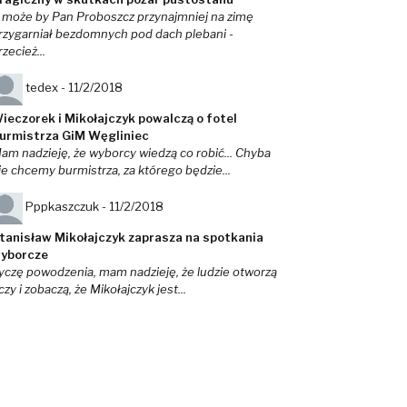
 może by Pan Proboszcz przynajmniej na zimę
rzygarniał bezdomnych pod dach plebani -
rzecież...
tedex -
11/2/2018
ieczorek i Mikołajczyk powalczą o fotel
urmistrza GiM Węgliniec
am nadzieję, że wyborcy wiedzą co robić... Chyba
ie chcemy burmistrza, za którego będzie...
Pppkaszczuk -
11/2/2018
tanisław Mikołajczyk zaprasza na spotkania
yborcze
yczę powodzenia, mam nadzieję, że ludzie otworzą
czy i zobaczą, że Mikołajczyk jest...