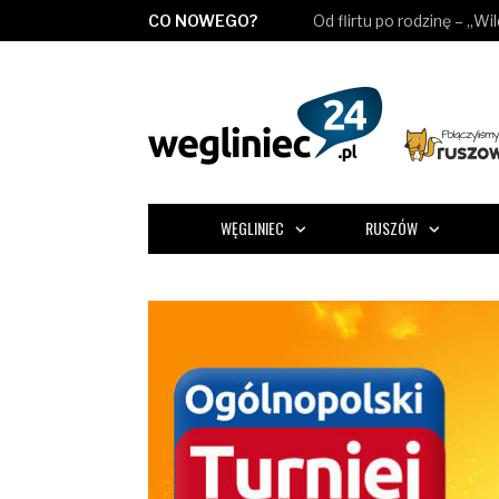
CO NOWEGO?
Od flirtu po rodzinę – „Wi
WĘGLINIEC
RUSZÓW