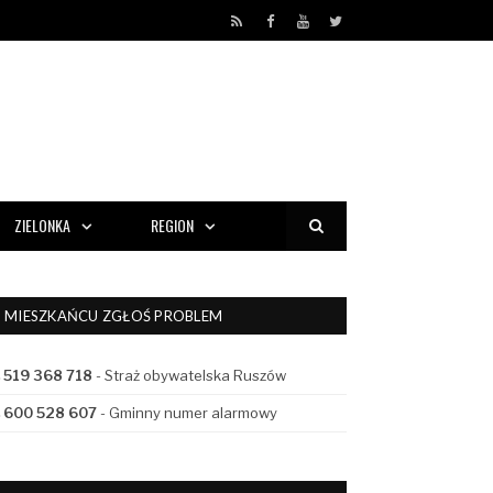
RSS
Facebook
YouTube
Twitter
ZIELONKA
REGION
MIESZKAŃCU ZGŁOŚ PROBLEM
519 368 718
- Straż obywatelska Ruszów
600 528 607
- Gminny numer alarmowy