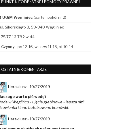
PUNKT NIEODPŁATNEJ POMOCY PRAWNEJ
UGiM Węgliniec
(parter, pokój nr 2)
ul. Sikorskiego 3, 59-940 Węgliniec
75 77 12 792
w. 44
Czynny
- pn 12-16, wt-czw 11-15, pt 10-14
OSTATNIE KOMENTARZE
Herakliusz -
10/27/2019
laczego warto pić wodę?
oda w Węglińcu - ujęcie głebinowe - lepsza niżli
isowianka i inne butelkowane kranówki.
Herakliusz -
10/27/2019
ragiczny w skutkach pożar pustostanu