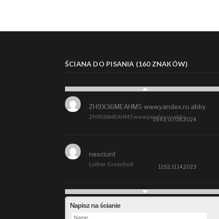
ŚCIANA DO PISANIA (160 ZNAKÓW)
ZH9X36MEAHM5 www.yandex.ru abby
ZH9X36MEAHM5 www.yandex.ru abby
15:43, 07.08.2024
nesciunt
Luther Greenholt
11:52, 11.14.2023
Future
Napisz na ścianie
Alberta Kunde
09:15, 09.26.2023