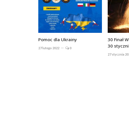
Pomoc dla Ukrainy
30 Finał 
30 styczni
27 lutego 2022
0
27 stycznia 20