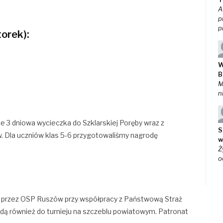
A
p
p
torek):
W
B
M
n
 3 dniowa wycieczka do Szklarskiej Poręby wraz z
S
 Dla uczniów klas 5-6 przygotowaliśmy nagrodę
w
Ż
o
st przez OSP Ruszów przy współpracy z Państwową Straż
jdą również do turnieju na szczeblu powiatowym. Patronat