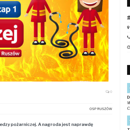
0
D
W
C
OSP RUSZÓW
wiedzy pożarniczej. A nagroda jest naprawdę
T