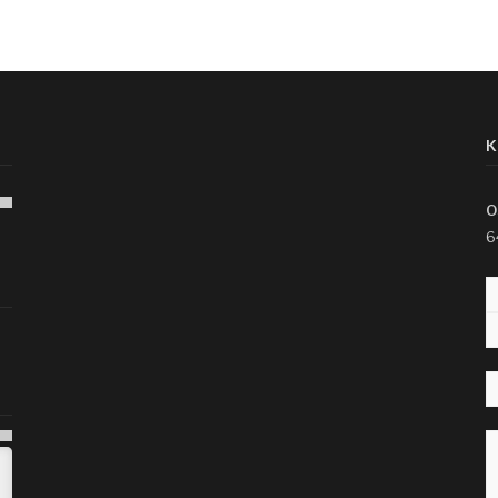
K
O
6