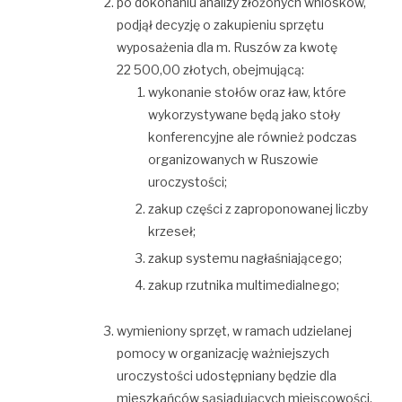
po dokonaniu analizy złożonych wniosków,
podjął decyzję o zakupieniu sprzętu
wyposażenia dla m. Ruszów za kwotę
22 500,00 złotych, obejmującą:
wykonanie stołów oraz ław, które
wykorzystywane będą jako stoły
konferencyjne ale również podczas
organizowanych w Ruszowie
uroczystości;
zakup części z zaproponowanej liczby
krzeseł;
zakup systemu nagłaśniającego;
zakup rzutnika multimedialnego;
wymieniony sprzęt, w ramach udzielanej
pomocy w organizację ważniejszych
uroczystości udostępniany będzie dla
mieszkańców sąsiadujących miejscowości.