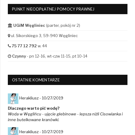
PUNKT NIEODPŁATNEJ POMOCY PRAWNEJ
UGiM Węgliniec
(parter, pokój nr 2)
ul. Sikorskiego 3, 59-940 Węgliniec
75 77 12 792
w. 44
Czynny
- pn 12-16, wt-czw 11-15, pt 10-14
OSTATNIE KOMENTARZE
Herakliusz -
10/27/2019
Dlaczego warto pić wodę?
Woda w Węglińcu - ujęcie głebinowe - lepsza niżli Cisowianka i
inne butelkowane kranówki.
Herakliusz -
10/27/2019