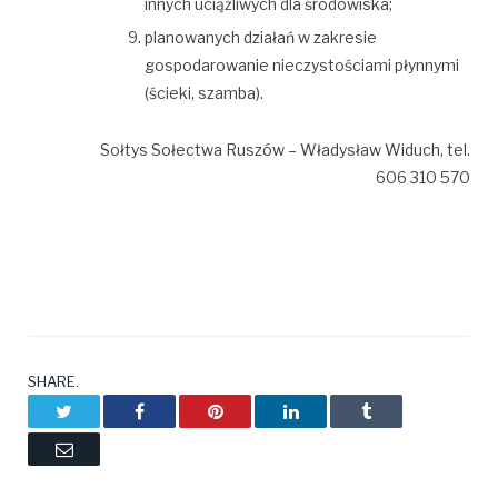
innych uciążliwych dla środowiska;
planowanych działań w zakresie
gospodarowanie nieczystościami płynnymi
(ścieki, szamba).
Sołtys Sołectwa Ruszów – Władysław Widuch, tel.
606 310 570
SHARE.
Twitter
Facebook
Pinterest
LinkedIn
Tumblr
Email