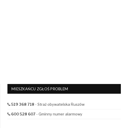
MIESZKAŃCU ZGŁOŚ PROBLEM
519 368 718
- Straż obywatelska Ruszów
600 528 607
- Gminny numer alarmowy