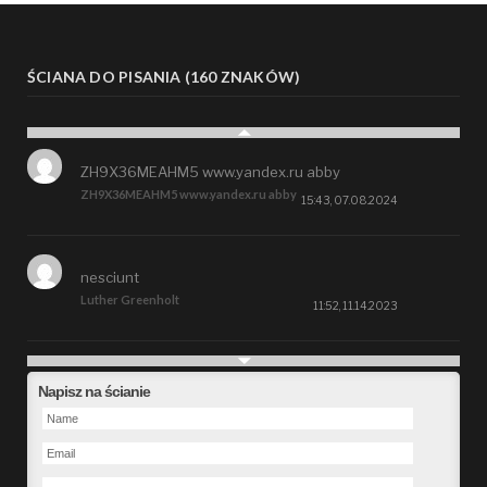
ŚCIANA DO PISANIA (160 ZNAKÓW)
ZH9X36MEAHM5 www.yandex.ru abby
ZH9X36MEAHM5 www.yandex.ru abby
15:43, 07.08.2024
nesciunt
Luther Greenholt
11:52, 11.14.2023
Future
Napisz na ścianie
Alberta Kunde
09:15, 09.26.2023