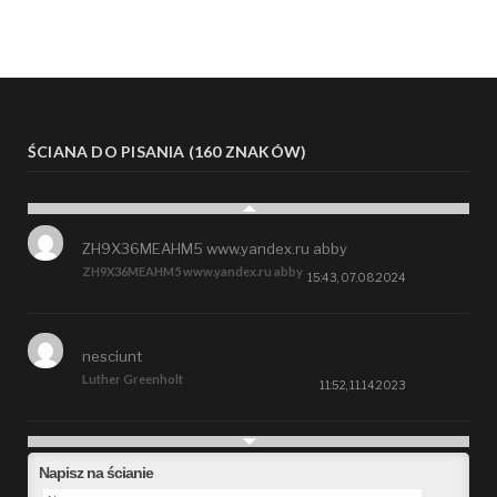
ŚCIANA DO PISANIA (160 ZNAKÓW)
ZH9X36MEAHM5 www.yandex.ru abby
ZH9X36MEAHM5 www.yandex.ru abby
15:43, 07.08.2024
nesciunt
Luther Greenholt
11:52, 11.14.2023
Future
Napisz na ścianie
Alberta Kunde
09:15, 09.26.2023