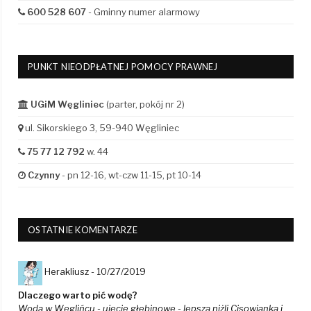
600 528 607
- Gminny numer alarmowy
PUNKT NIEODPŁATNEJ POMOCY PRAWNEJ
UGiM Węgliniec
(parter, pokój nr 2)
ul. Sikorskiego 3, 59-940 Węgliniec
75 77 12 792
w. 44
Czynny
- pn 12-16, wt-czw 11-15, pt 10-14
OSTATNIE KOMENTARZE
Herakliusz -
10/27/2019
Dlaczego warto pić wodę?
Woda w Węglińcu - ujęcie głebinowe - lepsza niżli Cisowianka i