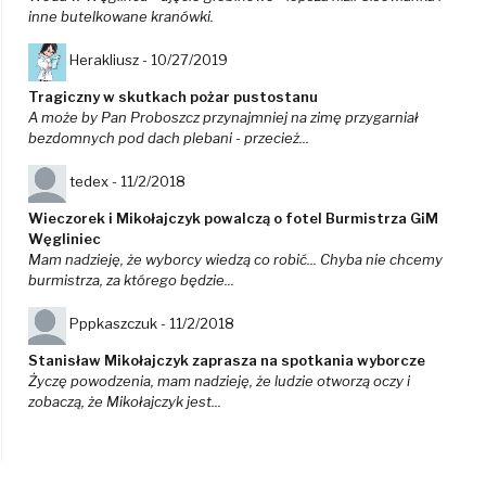
inne butelkowane kranówki.
Herakliusz -
10/27/2019
Tragiczny w skutkach pożar pustostanu
A może by Pan Proboszcz przynajmniej na zimę przygarniał
bezdomnych pod dach plebani - przecież...
tedex -
11/2/2018
Wieczorek i Mikołajczyk powalczą o fotel Burmistrza GiM
Węgliniec
Mam nadzieję, że wyborcy wiedzą co robić... Chyba nie chcemy
burmistrza, za którego będzie...
Pppkaszczuk -
11/2/2018
Stanisław Mikołajczyk zaprasza na spotkania wyborcze
Życzę powodzenia, mam nadzieję, że ludzie otworzą oczy i
zobaczą, że Mikołajczyk jest...