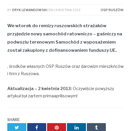
BY
ERYK LEWANDOWSKI
ON
1 KWIETNIA 2013
OSP RUSZÓW
We wtorek do remizy ruszowskich strażaków
przyjedzie nowy samochód ratowniczo – gaśniczy na
podwoziu terenowym Samochód z wyposażeniem
został zakupiony z dofinansowaniem funduszy UE,
, środków własnych OSP Ruszów oraz darowizn mieszkńców
i firm z Ruszowa.
Aktualizacja – 2 kwietnia 2013:
Oczywiście powyższy
artykuł był żartem primaaprilisowym!
SHARE.
Twitter
Facebook
Pinterest
LinkedIn
Tumblr