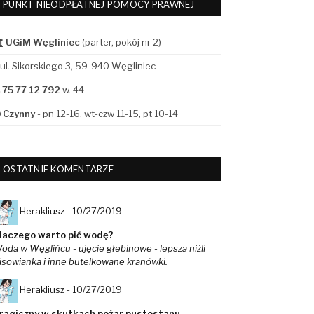
PUNKT NIEODPŁATNEJ POMOCY PRAWNEJ
UGiM Węgliniec
(parter, pokój nr 2)
ul. Sikorskiego 3, 59-940 Węgliniec
75 77 12 792
w. 44
Czynny
- pn 12-16, wt-czw 11-15, pt 10-14
OSTATNIE KOMENTARZE
Herakliusz -
10/27/2019
laczego warto pić wodę?
oda w Węglińcu - ujęcie głebinowe - lepsza niżli
isowianka i inne butelkowane kranówki.
Herakliusz -
10/27/2019
ragiczny w skutkach pożar pustostanu