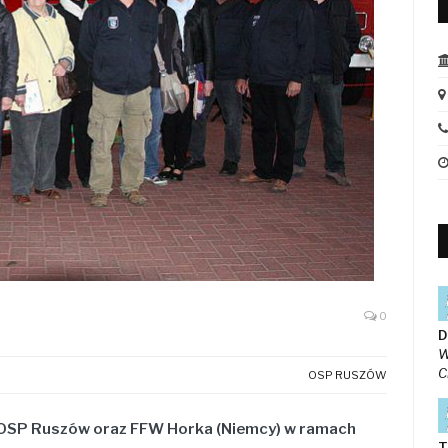
0
D
W
C
OSP RUSZÓW
 OSP Ruszów oraz FFW Horka (Niemcy) w ramach
T