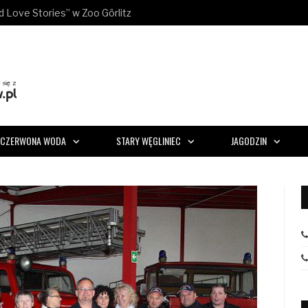
u!
CZERWONA WODA
STARY WĘGLINIEC
JAGODZIN