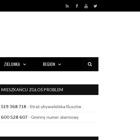
RSS
Facebook
YouTube
Twitter
ZIELONKA
REGION
MIESZKAŃCU ZGŁOŚ PROBLEM
519 368 718
- Straż obywatelska Ruszów
600 528 607
- Gminny numer alarmowy