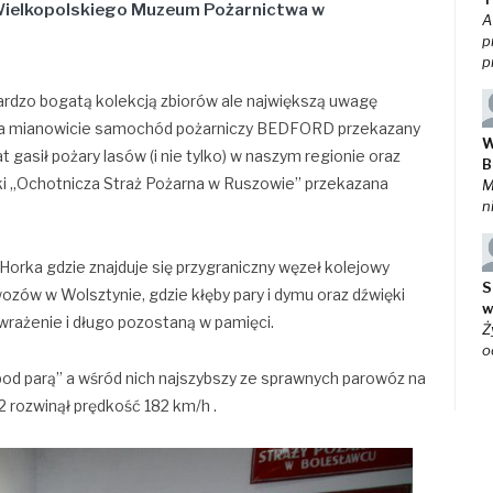
 Wielkopolskiego Muzeum Pożarnictwa w
A
p
p
rdzo bogatą kolekcją zbiorów ale największą uwagę
 a mianowicie samochód pożarniczy BEDFORD przekazany
W
 gasił pożary lasów (i nie tylko) w naszym regionie oraz
B
tki „Ochotnicza Straż Pożarna w Ruszowie” przekazana
M
n
Horka gdzie znajduje się przygraniczny węzeł kolejowy
S
ozów w Wolsztynie, gdzie kłęby pary i dymu oraz dźwięki
w
rażenie i długo pozostaną w pamięci.
Ż
o
od parą” a wśród nich najszybszy ze sprawnych parowóz na
2 rozwinął prędkość 182 km/h .