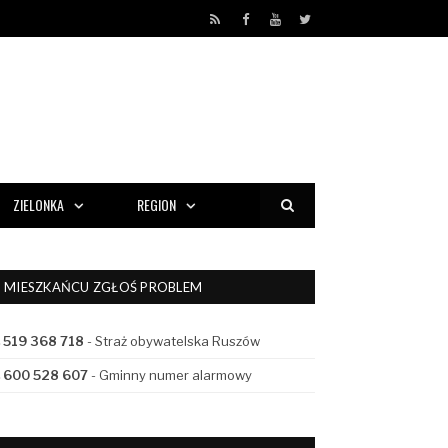
RSS
Facebook
YouTube
Twitter
ZIELONKA
REGION
MIESZKAŃCU ZGŁOŚ PROBLEM
519 368 718
- Straż obywatelska Ruszów
600 528 607
- Gminny numer alarmowy