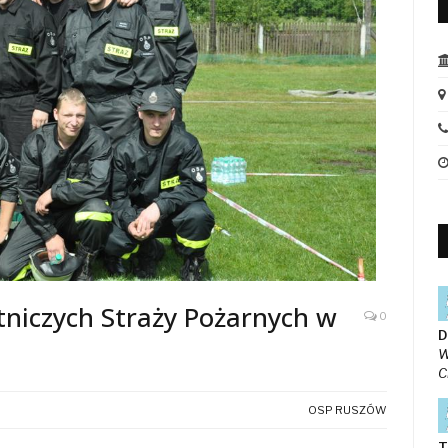
niczych Straży Pożarnych w
0
D
W
C
OSP RUSZÓW
T