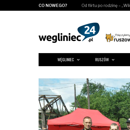
CO NOWEGO?
Od flirtu po rodzinę – „Wi
WĘGLINIEC
RUSZÓW