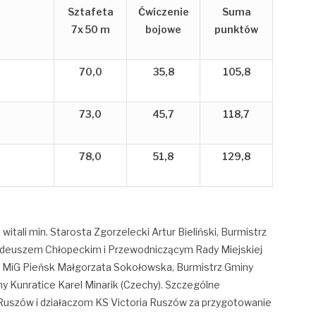
Sztafeta
Ćwiczenie
Suma
7x 50 m
bojowe
punktów
70,0
35,8
105,8
73,0
45,7
118,7
78,0
51,8
129,8
itali min. Starosta Zgorzelecki Artur Bieliński, Burmistrz
Tadeuszem Chłopeckim i Przewodniczącym Rady Miejskiej
 MiG Pieńsk Małgorzata Sokołowska, Burmistrz Gminy
y Kunratice Karel Minarik (Czechy). Szczególne
Ruszów i działaczom KS Victoria Ruszów za przygotowanie