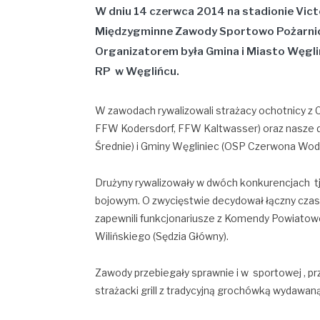
W dniu 14 czerwca 2014 na stadionie Vict
Międzygminne Zawody Sportowo Pożarnic
Organizatorem była Gmina i Miasto Węgl
RP w Węglińcu.
W zawodach rywalizowali strażacy ochotnicy z
FFW Kodersdorf, FFW Kaltwasser) oraz nasze dr
Średnie) i Gminy Węgliniec (OSP Czerwona Woda
Drużyny rywalizowały w dwóch konkurencjach tj.
bojowym. O zwycięstwie decydował łączny cza
zapewnili funkcjonariusze z Komendy Powiatow
Wilińskiego (Sędzia Główny).
Zawody przebiegały sprawnie i w sportowej , pr
strażacki grill z tradycyjną grochówką wydawan