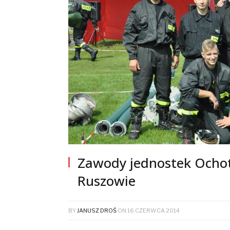
Zawody jednostek Ochot
Ruszowie
BY
JANUSZ DROŚ
ON
16 CZERWCA 2014