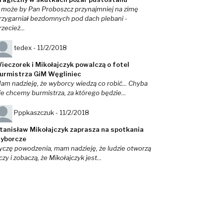
 może by Pan Proboszcz przynajmniej na zimę
rzygarniał bezdomnych pod dach plebani -
rzecież...
tedex -
11/2/2018
ieczorek i Mikołajczyk powalczą o fotel
urmistrza GiM Węgliniec
am nadzieję, że wyborcy wiedzą co robić... Chyba
ie chcemy burmistrza, za którego będzie...
Pppkaszczuk -
11/2/2018
tanisław Mikołajczyk zaprasza na spotkania
yborcze
yczę powodzenia, mam nadzieję, że ludzie otworzą
czy i zobaczą, że Mikołajczyk jest...