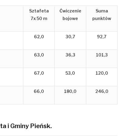
Sztafeta
Ćwiczenie
Suma
7x 50 m
bojowe
punktów
62,0
30,7
92,7
63,0
36,3
101,3
67,0
53,0
120,0
66,0
180,0
246,0
ta i Gminy Pieńsk.