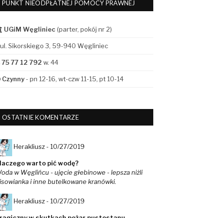
PUNKT NIEODPŁATNEJ POMOCY PRAWNEJ
UGiM Węgliniec
(parter, pokój nr 2)
ul. Sikorskiego 3, 59-940 Węgliniec
75 77 12 792
w. 44
Czynny
- pn 12-16, wt-czw 11-15, pt 10-14
OSTATNIE KOMENTARZE
Herakliusz -
10/27/2019
laczego warto pić wodę?
oda w Węglińcu - ujęcie głebinowe - lepsza niżli
isowianka i inne butelkowane kranówki.
Herakliusz -
10/27/2019
ragiczny w skutkach pożar pustostanu