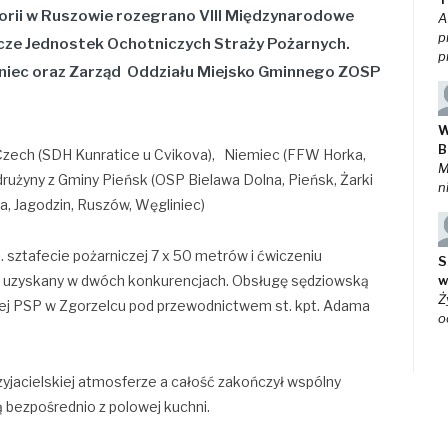
orii w Ruszowie rozegrano VIII Międzynarodowe
A
p
ze Jednostek Ochotniczych Straży Pożarnych.
p
iniec oraz Zarząd Oddziału Miejsko Gminnego ZOSP
W
B
 Czech (SDH Kunratice u Cvikova), Niemiec (FFW Horka,
M
użyny z Gminy Pieńsk (OSP Bielawa Dolna, Pieńsk, Żarki
n
, Jagodzin, Ruszów, Węgliniec)
 sztafecie pożarniczej 7 x 50 metrów i ćwiczeniu
S
s uzyskany w dwóch konkurencjach. Obsługę sędziowską
w
Ż
ej PSP w Zgorzelcu pod przewodnictwem st. kpt. Adama
o
zyjacielskiej atmosferze a całość zakończył wspólny
ą bezpośrednio z polowej kuchni.