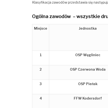
Klasyfikacja zawodów przedstawia się następuj
Ogólna zawodów – wszystkie dr
Miejsce
Jednostka
1
OSP Węgliniec
2
OSP Czerwona Woda
3
OSP Pieńsk
4
FFW Kodersdorf