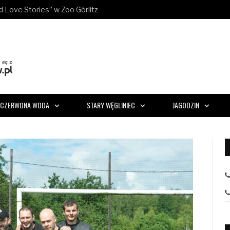
ld Love Stories” w Zoo Görlitz
CZERWONA WODA
STARY WĘGLINIEC
JAGODZIN