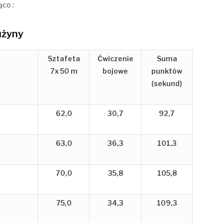
ąco :
użyny
Sztafeta
Ćwiczenie
Suma
7x 50 m
bojowe
punktów
(sekund)
62,0
30,7
92,7
63,0
36,3
101,3
70,0
35,8
105,8
75,0
34,3
109,3