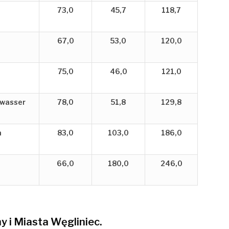
73,0
45,7
118,7
67,0
53,0
120,0
75,0
46,0
121,0
twasser
78,0
51,8
129,8
a
83,0
103,0
186,0
66,0
180,0
246,0
ny
i Miasta Węgliniec.