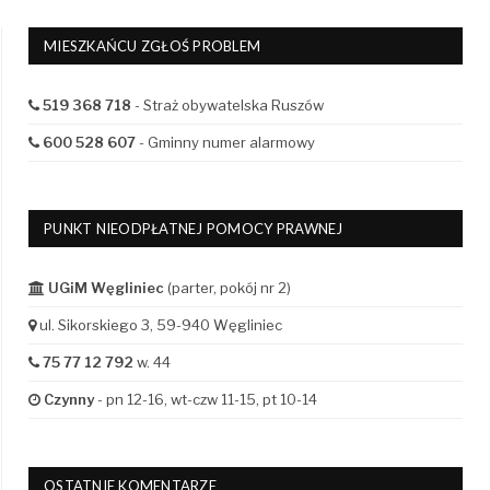
MIESZKAŃCU ZGŁOŚ PROBLEM
519 368 718
- Straż obywatelska Ruszów
600 528 607
- Gminny numer alarmowy
PUNKT NIEODPŁATNEJ POMOCY PRAWNEJ
UGiM Węgliniec
(parter, pokój nr 2)
ul. Sikorskiego 3, 59-940 Węgliniec
75 77 12 792
w. 44
Czynny
- pn 12-16, wt-czw 11-15, pt 10-14
OSTATNIE KOMENTARZE