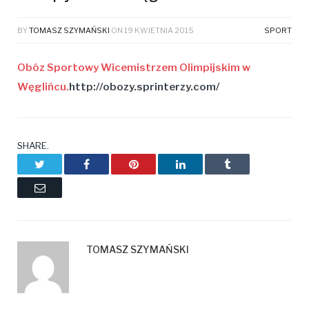
BY
TOMASZ SZYMAŃSKI
ON
19 KWIETNIA 2015
SPORT
Obóz Sportowy Wicemistrzem Olimpijskim w
Węglińcu.
http://obozy.sprinterzy.com/
SHARE.
Twitter
Facebook
Pinterest
LinkedIn
Tumblr
Email
TOMASZ SZYMAŃSKI