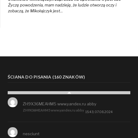
Życzę powodzenia, mam nadzieję, że ludzie otworzą oczy i
zobaczą, że Mikołajczyk jest...
ŚCIANA DO PISANIA (160 ZNAKÓW)
ZH9X36MEAHM5 www.yandex.ru abby
ZH9X36MEAHM5 www.yandex.ru abby
15:43, 07.08.2024
nesciunt