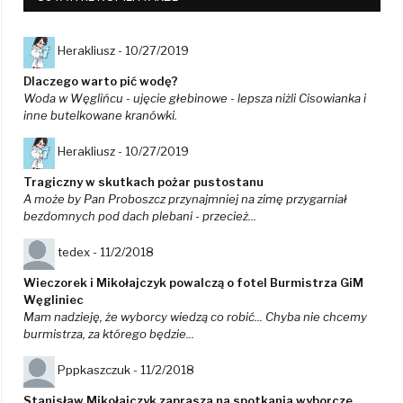
Herakliusz -
10/27/2019
Dlaczego warto pić wodę?
Woda w Węglińcu - ujęcie głebinowe - lepsza niżli Cisowianka i
inne butelkowane kranówki.
Herakliusz -
10/27/2019
Tragiczny w skutkach pożar pustostanu
A może by Pan Proboszcz przynajmniej na zimę przygarniał
bezdomnych pod dach plebani - przecież...
tedex -
11/2/2018
Wieczorek i Mikołajczyk powalczą o fotel Burmistrza GiM
Węgliniec
Mam nadzieję, że wyborcy wiedzą co robić... Chyba nie chcemy
burmistrza, za którego będzie...
Pppkaszczuk -
11/2/2018
Stanisław Mikołajczyk zaprasza na spotkania wyborcze