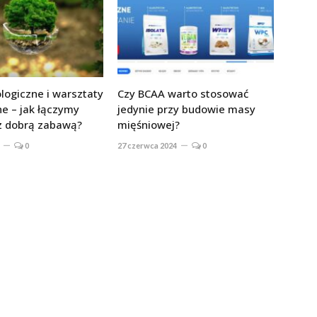
ologiczne i warsztaty
Czy BCAA warto stosować
ne – jak łączymy
jedynie przy budowie masy
z dobrą zabawą?
mięśniowej?
0
27 czerwca 2024
0