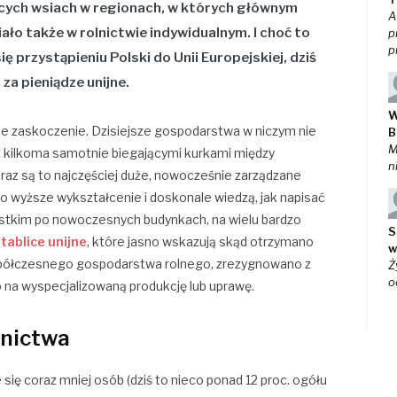
ących wsiach w regionach, w których głównym
A
ało także w rolnictwie indywidualnym. I choć to
p
p
ię przystąpieniu Polski do Unii Europejskiej, dziś
a pieniądze unijne.
W
e zaskoczenie. Dzisiejsze gospodarstwa w niczym nie
B
M
 z kilkoma samotnie biegającymi kurkami między
n
raz są to najczęściej duże, nowocześnie zarządzane
o wyższe wykształcenie i doskonale wiedzą, jak napisać
ystkim po nowoczesnych budynkach, na wielu bardzo
S
ą
tablice unijne
, które jasno wskazują skąd otrzymano
w
 współczesnego gospodarstwa rolnego, zrezygnowano z
Ż
o
o na wyspecjalizowaną produkcję lub uprawę.
lnictwa
e się coraz mniej osób (dziś to nieco ponad 12 proc. ogółu