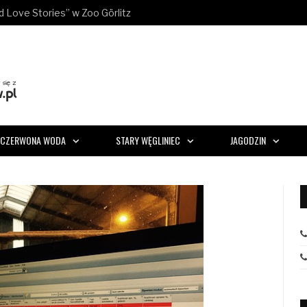
ld Love Stories” w Zoo Görlitz
CZERWONA WODA
STARY WĘGLINIEC
JAGODZIN