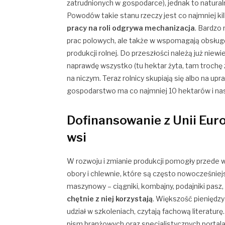
zatrudnionych w gospodarce), jednak to natural
Powodów takie stanu rzeczy jest co najmniej kil
pracy na roli odgrywa mechanizacja
. Bardzo
prac polowych, ale także w wspomagają obsług
produkcji rolnej. Do przeszłości należą już nie
naprawdę wszystko (tu hektar żyta, tam trochę z
na niczym. Teraz rolnicy skupiają się albo na up
gospodarstwo ma co najmniej 10 hektarów i nas
Dofinansowanie z Unii Euro
wsi
W rozwoju i zmianie produkcji pomogły przede w
obory i chlewnie, które są często nowocześniejsz
maszynowy – ciągniki, kombajny, podajniki pasz
chętnie z niej korzystają
. Większość pieniędzy
udział w szkoleniach, czytają fachową literatur
pism branżowych oraz specjalistycznych portala