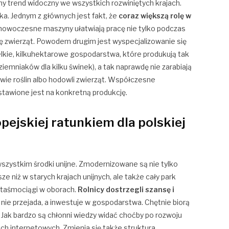
ny trend widoczny we wszystkich rozwiniętych krajach.
ka. Jednym z głównych jest fakt, że
coraz większą rolę w
 nowoczesne maszyny ułatwiają pracę nie tylko podczas
ę zwierząt. Powodem drugim jest wyspecjalizowanie się
wielkie, kilkuhektarowe gospodarstwa, które produkują tak
iemniaków dla kilku świnek), a tak naprawdę nie zarabiają
rawie roślin albo hodowli zwierząt. Współczesne
tawione jest na konkretną produkcję.
pejskiej ratunkiem dla polskiej
szystkim środki unijne. Zmodernizowane są nie tylko
e niż w starych krajach unijnych, ale także cały park
, taśmociągi w oborach.
Rolnicy dostrzegli szansę i
 nie przejada, a inwestuje w gospodarstwa. Chętnie biorą
ę. Jak bardzo są chłonni wiedzy widać choćby po rozwoju
ch internetowych. Zmienia się także struktura