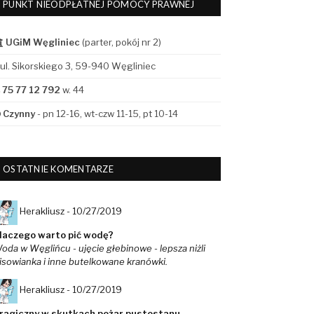
PUNKT NIEODPŁATNEJ POMOCY PRAWNEJ
UGiM Węgliniec
(parter, pokój nr 2)
ul. Sikorskiego 3, 59-940 Węgliniec
75 77 12 792
w. 44
Czynny
- pn 12-16, wt-czw 11-15, pt 10-14
OSTATNIE KOMENTARZE
Herakliusz -
10/27/2019
laczego warto pić wodę?
oda w Węglińcu - ujęcie głebinowe - lepsza niżli
isowianka i inne butelkowane kranówki.
Herakliusz -
10/27/2019
ragiczny w skutkach pożar pustostanu