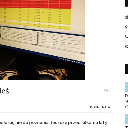
ieś
0
D
W
C
DOBRE RADY
niła się nie do poznania. Jeszcze przed kilkoma laty
T