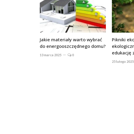
Jakie materiały warto wybrać
Pikniki ek
do energooszczędnego domu?
ekologicz
edukację 
13 marca 2025
0
25 lutego 2025