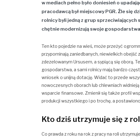
w mediach pełno było doniesień o upadaj
pracodawcą był miejscowy PGR. Źle się dzi
rolnicy byli jedną z grup sprzeciwiających s
chętnie modernizują swoje gospodarstwa z
Ten kto pojedzie na wieś, może przeżyć ogromn
przypominają zaniedbanych, niewielkich obejść
zdezelowanym Ursusem, a sypiącą się oborą. Te
gospodarstwa, a sami rolnicy mają bardzo częst
wniosek o unijną dotację. Widać to przede wsz
nowoczesnych oborach lub chlewniach widniej
wsparcie finansowe. Zmienił się także profil
produkcji wszystkiego i po trochę, a postawion
Kto dziś utrzymuje się z ro
Co prawda z roku na rok z pracy na roli utrzymuj