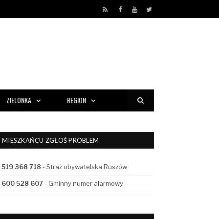
RSS
Facebook
YouTube
Twitter
ZIELONKA
REGION
MIESZKAŃCU ZGŁOŚ PROBLEM
519 368 718
- Straż obywatelska Ruszów
600 528 607
- Gminny numer alarmowy