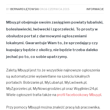
BY
BERNARD ŁĘTOWSKI
ON
16 CZERWCA 2015
INFORMACJE
Mbuy.pl obejmuje swoim zasięgiem powiaty lubański,
bolesławiecki, lwówecki i zgorzelecki. To prosty w
obsłudze portal z darmowymi ogłoszeniami
lokalnymi. Gwarantuje Wam to, że sprzedający czy
kupujący będzie z okolicy, nie będzie trzeba daleko
jechać po to, co sobie upatrzymy.
Zaletą Mbuy.pl jest to że wszystkie najnowsze ogłoszenia
są automatycznie wyświetlane na sześciu lokalnych
portalach: Bobrzanie.pl, MyLubań.pl, MyLwówek.pl,
MyZgorzelec.pl, MyNowogrodziec.pl oraz Węgliniec24.pl.
Wiele ogłoszeń trafia także na
profil facebookowy Mbuy.pl
.
Przy pomocy Mbuy.pl można znaleźć pracę lub pracownika,