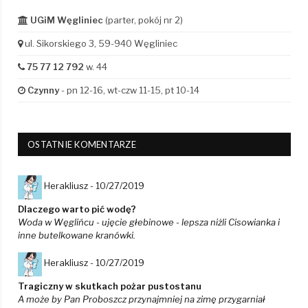
UGiM Węgliniec
(parter, pokój nr 2)
ul. Sikorskiego 3, 59-940 Węgliniec
75 77 12 792
w. 44
Czynny
- pn 12-16, wt-czw 11-15, pt 10-14
OSTATNIE KOMENTARZE
Herakliusz -
10/27/2019
Dlaczego warto pić wodę?
Woda w Węglińcu - ujęcie głebinowe - lepsza niżli Cisowianka i
inne butelkowane kranówki.
Herakliusz -
10/27/2019
Tragiczny w skutkach pożar pustostanu
A może by Pan Proboszcz przynajmniej na zimę przygarniał