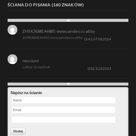
ŚCIANA DO PISANIA (160 ZNAKÓW)
ZH9X36MEAHM5 www.yandex.ru abby
ZH9X36MEAHM5 www.yandex.ru abby
15:43, 07.08.2024
nesciunt
Luther Greenholt
11:52, 11.14.2023
Future
Napisz na ścianie
Alberta Kunde
09:15, 09.26.2023
defect
Ms. Brent Stroman
23:48, 09.19.2023