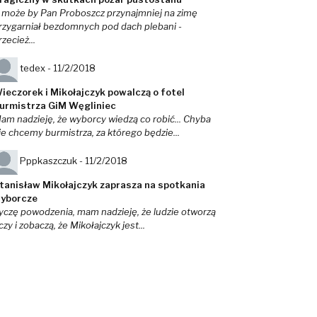
 może by Pan Proboszcz przynajmniej na zimę
rzygarniał bezdomnych pod dach plebani -
rzecież...
tedex -
11/2/2018
ieczorek i Mikołajczyk powalczą o fotel
urmistrza GiM Węgliniec
am nadzieję, że wyborcy wiedzą co robić... Chyba
ie chcemy burmistrza, za którego będzie...
Pppkaszczuk -
11/2/2018
tanisław Mikołajczyk zaprasza na spotkania
yborcze
yczę powodzenia, mam nadzieję, że ludzie otworzą
czy i zobaczą, że Mikołajczyk jest...