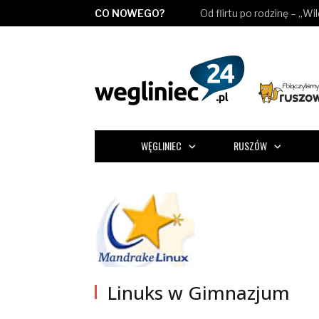
CO NOWEGO?
Od flirtu po rodzinę – „Wi
WĘGLINIEC
RUSZÓW
Linuks w Gimnazjum