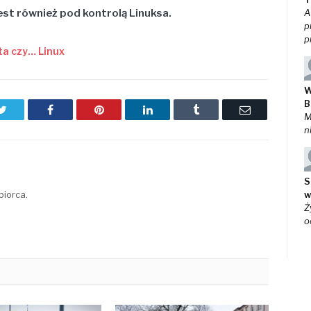
est również pod kontrolą Linuksa.
A
p
p
ta czy… Linux
W
B
Twitter
Facebook
Pinterest
LinkedIn
Tumblr
Email
M
n
S
biorca.
w
Ż
o