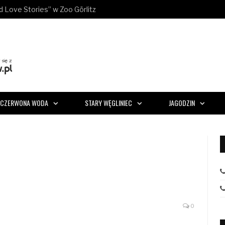
ld Love Stories” w Zoo Görlitz
CZERWONA WODA
STARY WĘGLINIEC
JAGODZIN
0