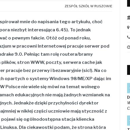
ZESPÓŁ SZKÓŁ W RUSZOWIE
spirował mnie do napisania tego artykułu, choć
ora niezbyt interesująca 6.45). To jednak
ać o pewnym fakcie. Otóż od ponad roku,
zjum w pracowni Internetowej pracuje serwer pod
drake 9.0. Pełniąc tam rolę routera/bramy
 plików, stron WWW, poczty, serwera cache jak
r pracuje bez przerwy i bezawaryjnie (sic!). Na co
kich opartych o systemy Windows 98/ME/XP dając im
W Polsce nie wiele się mówi na temat wolnego
amach edukacyjnych nie mają żadnych wzmianek na
D
ych. Jednakże dzięki przychylności dyrektor
W
C
ajmniej w nikłej części uczniowie mają styczność z
pojawi się ogólnodostępna stacja kliencka
 Linuksa. Dla ciekawostki podam, że strona która
T