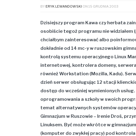
BY
ERYK LEWANDOWSKI
ON
15 GRUDNIA 2003
Dzisiejszy program Kawa czy herbata zain
osobiście tegoż programu nie widziałem (p
chciałbym zainteresować albo poinformow
dokładnie od 14 mc-y w ruszowskim gimna
kontrolą systemu operacyjnego Linux Man
internetowej, kontrolera domeny, serwera
również Workstation (Mozilla, Kadu). Serwe
dzień serwer obsługując 12 stacji klienc
dostęp do wcześniej wymienionych usług. 
oprogramowania a szkoły w swoich progr
temat alternatywnych systemów operacyjn
Gimnazjum w Ruszowie – Irenie Droś, przyn
Linuksem. Być może wkrótce w gimnazjum 
(komputer do zwykłej pracy) pod kontrola