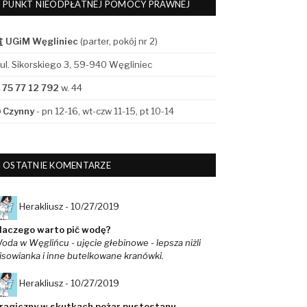
PUNKT NIEODPŁATNEJ POMOCY PRAWNEJ
UGiM Węgliniec
(parter, pokój nr 2)
ul. Sikorskiego 3, 59-940 Węgliniec
75 77 12 792
w. 44
Czynny
- pn 12-16, wt-czw 11-15, pt 10-14
OSTATNIE KOMENTARZE
Herakliusz -
10/27/2019
laczego warto pić wodę?
oda w Węglińcu - ujęcie głebinowe - lepsza niżli
isowianka i inne butelkowane kranówki.
Herakliusz -
10/27/2019
ragiczny w skutkach pożar pustostanu