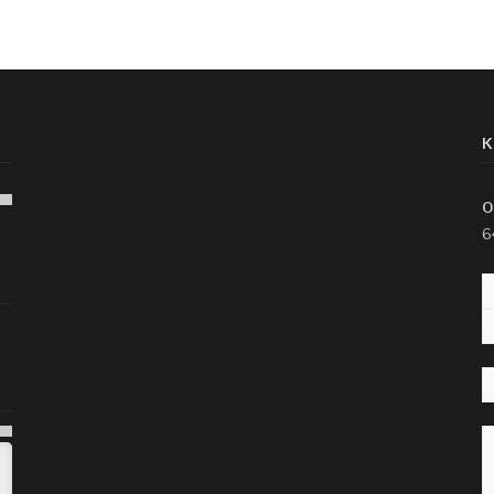
K
O
6