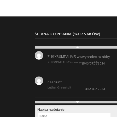
ŚCIANA DO PISANIA (160 ZNAKÓW)
ZH9X36MEAHM5 www.yandex.ru abby
ZH9X36MEAHM5 www.yandex.ru abby
15:43, 07.08.2024
nesciunt
Luther Greenholt
11:52, 11.14.2023
Future
Napisz na ścianie
Alberta Kunde
09:15, 09.26.2023