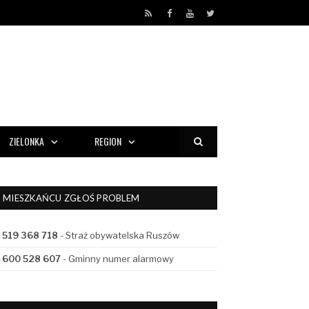
RSS
Facebook
YouTube
Twitter
ZIELONKA
REGION
MIESZKAŃCU ZGŁOŚ PROBLEM
519 368 718
- Straż obywatelska Ruszów
600 528 607
- Gminny numer alarmowy