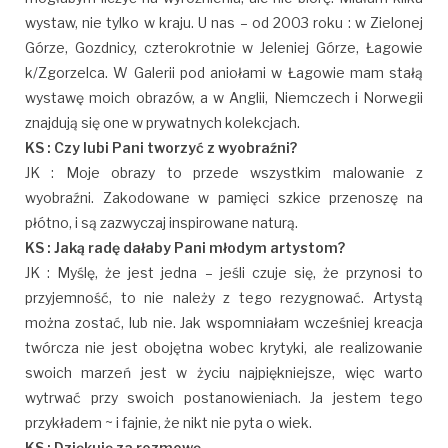
wystaw, nie tylko w kraju. U nas – od 2003 roku : w Zielonej
Górze, Gozdnicy, czterokrotnie w Jeleniej Górze, Łagowie
k/Zgorzelca. W Galerii pod aniołami w Łagowie mam stałą
wystawę moich obrazów, a w Anglii, Niemczech i Norwegii
znajdują się one w prywatnych kolekcjach.
KS : Czy lubi Pani tworzyć z wyobraźni?
JK : Moje obrazy to przede wszystkim malowanie z
wyobraźni. Zakodowane w pamięci szkice przenoszę na
płótno, i są zazwyczaj inspirowane naturą.
KS : Jaką radę dałaby Pani młodym artystom?
JK : Myślę, że jest jedna – jeśli czuje się, że przynosi to
przyjemność, to nie należy z tego rezygnować. Artystą
można zostać, lub nie. Jak wspomniałam wcześniej kreacja
twórcza nie jest obojętna wobec krytyki, ale realizowanie
swoich marzeń jest w życiu najpiękniejsze, więc warto
wytrwać przy swoich postanowieniach. Ja jestem tego
przykładem ~ i fajnie, że nikt nie pyta o wiek.
KS : Dziękuję za rozmowę.