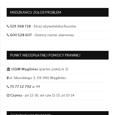
MIESZKAŃCU ZGŁOŚ PROBLEM
519 368 718
- Straż obywatelska Ruszów
600 528 607
- Gminny numer alarmowy
PUNKT NIEODPŁATNEJ POMOCY PRAWNEJ
UGiM Węgliniec
(parter, pokój nr 2)
ul. Sikorskiego 3, 59-940 Węgliniec
75 77 12 792
w. 44
Czynny
- pn 12-16, wt-czw 11-15, pt 10-14