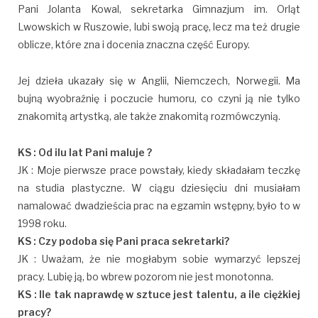
Pani Jolanta Kowal, sekretarka Gimnazjum im. Orląt
Lwowskich w Ruszowie, lubi swoją pracę, lecz ma też drugie
oblicze, które zna i docenia znaczna część Europy.
Jej dzieła ukazały się w Anglii, Niemczech, Norwegii. Ma
bujną wyobraźnię i poczucie humoru, co czyni ją nie tylko
znakomitą artystką, ale także znakomitą rozmówczynią.
KS : Od ilu lat Pani maluje ?
JK : Moje pierwsze prace powstały, kiedy składałam teczkę
na studia plastyczne. W ciągu dziesięciu dni musiałam
namalować dwadzieścia prac na egzamin wstępny, było to w
1998 roku.
KS : Czy podoba się Pani praca sekretarki?
JK : Uważam, że nie mogłabym sobie wymarzyć lepszej
pracy. Lubię ją, bo wbrew pozorom nie jest monotonna.
KS : Ile tak naprawdę w sztuce jest talentu, a ile ciężkiej
pracy?