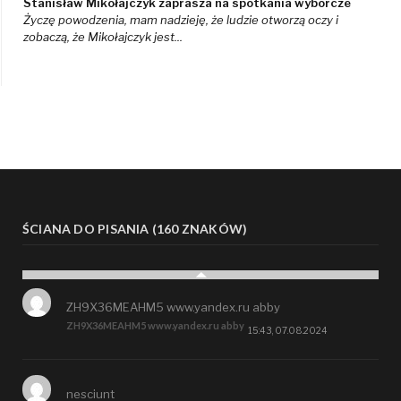
Stanisław Mikołajczyk zaprasza na spotkania wyborcze
Życzę powodzenia, mam nadzieję, że ludzie otworzą oczy i
zobaczą, że Mikołajczyk jest...
ŚCIANA DO PISANIA (160 ZNAKÓW)
ZH9X36MEAHM5 www.yandex.ru abby
ZH9X36MEAHM5 www.yandex.ru abby
15:43, 07.08.2024
nesciunt