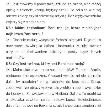
JK : Jeśli mówimy o prawdziwej sztuce, to talent, albo raczej
opinię o talencie, kreują krytycy sztuki. To od nich w dużej
mierze zależy, czy staniesz się artystą. Bez krytyków sztuka
kojarzy się z rzemiosłem.
KS : Jakimi technikami Pani maluje, która z nich jest
najbliższa Pani sercu?
JK : Obecnie maluję wyłącznie farbami olejnymi. Daje mi to
możliwość rozwinięcia koloru i laserunku. Maluję również
akrylem z dodawaniem faktury : pasty bądź innych
materiałów.
KS : Czy jest twórca, który jest Pani inspiracją?
JK : Moim ulubionym malarzem jest J.M.W. Turner – Anglik,
prekursor impresjonizmu. Czasami wydaje mi się, że robię
dużo, by upodobnić moją technikę do jego prac. Chcąc
zobaczyć jego obrazy w oryginale zrobiłam sobie wycieczkę
do Londynu. Są wystawione w National Gallery. To osobliwa
pinakoteka, gdyż to muzeum założyli kupcy i kolekcjonerzy,
dając tym dowód umiłowania sztuki i chęci zaszczepienia jej