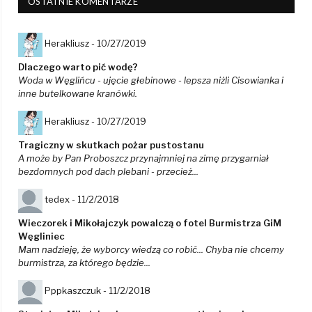
OSTATNIE KOMENTARZE
Herakliusz -
10/27/2019
Dlaczego warto pić wodę?
Woda w Węglińcu - ujęcie głebinowe - lepsza niżli Cisowianka i
inne butelkowane kranówki.
Herakliusz -
10/27/2019
Tragiczny w skutkach pożar pustostanu
A może by Pan Proboszcz przynajmniej na zimę przygarniał
bezdomnych pod dach plebani - przecież...
tedex -
11/2/2018
Wieczorek i Mikołajczyk powalczą o fotel Burmistrza GiM
Węgliniec
Mam nadzieję, że wyborcy wiedzą co robić... Chyba nie chcemy
burmistrza, za którego będzie...
Pppkaszczuk -
11/2/2018