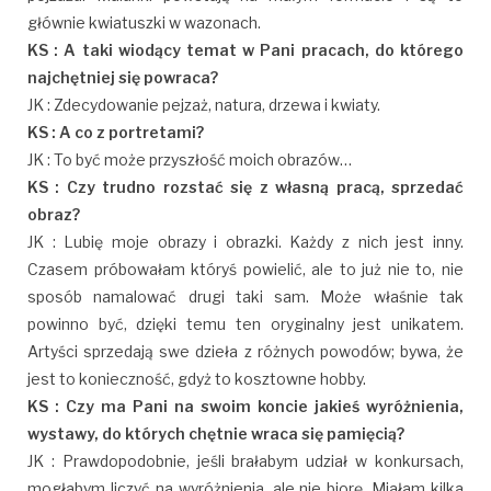
głównie kwiatuszki w wazonach.
KS : A taki wiodący temat w Pani pracach, do którego
najchętniej się powraca?
JK : Zdecydowanie pejzaż, natura, drzewa i kwiaty.
KS : A co z portretami?
JK : To być może przyszłość moich obrazów…
KS : Czy trudno rozstać się z własną pracą, sprzedać
obraz?
JK : Lubię moje obrazy i obrazki. Każdy z nich jest inny.
Czasem próbowałam któryś powielić, ale to już nie to, nie
sposób namalować drugi taki sam. Może właśnie tak
powinno być, dzięki temu ten oryginalny jest unikatem.
Artyści sprzedają swe dzieła z różnych powodów; bywa, że
jest to konieczność, gdyż to kosztowne hobby.
KS : Czy ma Pani na swoim koncie jakieś wyróżnienia,
wystawy, do których chętnie wraca się pamięcią?
JK : Prawdopodobnie, jeśli brałabym udział w konkursach,
mogłabym liczyć na wyróżnienia, ale nie biorę. Miałam kilka