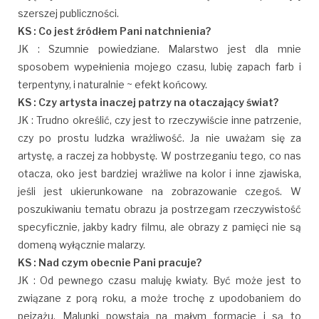
szerszej publiczności.
KS : Co jest źródłem Pani natchnienia?
JK : Szumnie powiedziane. Malarstwo jest dla mnie
sposobem wypełnienia mojego czasu, lubię zapach farb i
terpentyny, i naturalnie ~ efekt końcowy.
KS : Czy artysta inaczej patrzy na otaczający świat?
JK : Trudno określić, czy jest to rzeczywiście inne patrzenie,
czy po prostu ludzka wrażliwość. Ja nie uważam się za
artystę, a raczej za hobbystę. W postrzeganiu tego, co nas
otacza, oko jest bardziej wrażliwe na kolor i inne zjawiska,
jeśli jest ukierunkowane na zobrazowanie czegoś. W
poszukiwaniu tematu obrazu ja postrzegam rzeczywistość
specyficznie, jakby kadry filmu, ale obrazy z pamięci nie są
domeną wyłącznie malarzy.
KS : Nad czym obecnie Pani pracuje?
JK : Od pewnego czasu maluję kwiaty. Być może jest to
związane z porą roku, a może trochę z upodobaniem do
pejzażu. Malunki powstają na małym formacie i są to