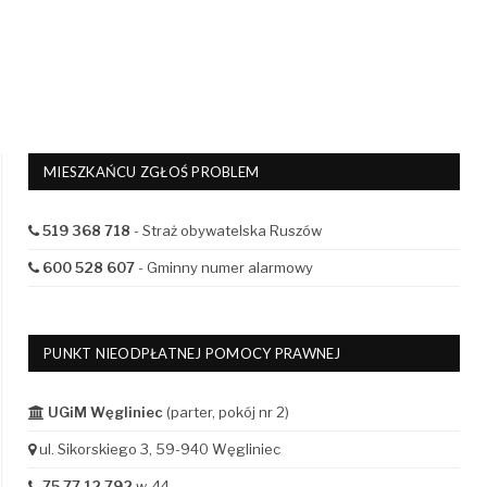
MIESZKAŃCU ZGŁOŚ PROBLEM
519 368 718
- Straż obywatelska Ruszów
600 528 607
- Gminny numer alarmowy
PUNKT NIEODPŁATNEJ POMOCY PRAWNEJ
UGiM Węgliniec
(parter, pokój nr 2)
ul. Sikorskiego 3, 59-940 Węgliniec
75 77 12 792
w. 44