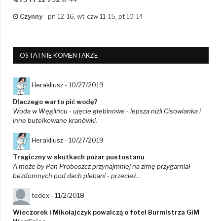
Czynny
- pn 12-16, wt-czw 11-15, pt 10-14
OSTATNIE KOMENTARZE
Herakliusz -
10/27/2019
Dlaczego warto pić wodę?
Woda w Węglińcu - ujęcie głebinowe - lepsza niżli Cisowianka i
inne butelkowane kranówki.
Herakliusz -
10/27/2019
Tragiczny w skutkach pożar pustostanu
A może by Pan Proboszcz przynajmniej na zimę przygarniał
bezdomnych pod dach plebani - przecież...
tedex -
11/2/2018
Wieczorek i Mikołajczyk powalczą o fotel Burmistrza GiM