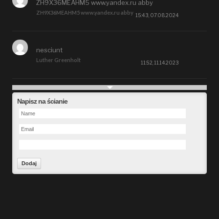
ZH9X36MEAHM5 www.yandex.ru abby
ZH9X36MEAHM5 www.yandex.ru abby
15:43, 07.08.2024
nesciunt
Luther Greenholt
11:52, 11.14.2023
Future
Napisz na ścianie
Alberta Kunde
09:15, 09.26.2023
defect
Ms. Brent Stroman
23:48, 09.19.2023
Forward
Bruce Klein
01:29, 09.19.2023