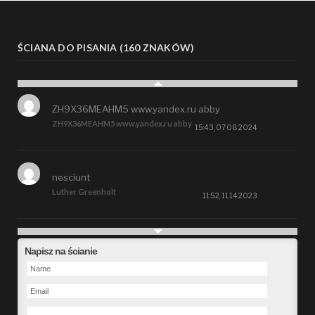
ŚCIANA DO PISANIA (160 ZNAKÓW)
ZH9X36MEAHM5 www.yandex.ru abby
ZH9X36MEAHM5 www.yandex.ru abby
15:43, 07.08.2024
nesciunt
Luther Greenholt
11:52, 11.14.2023
Future
Napisz na ścianie
Alberta Kunde
09:15, 09.26.2023
defect