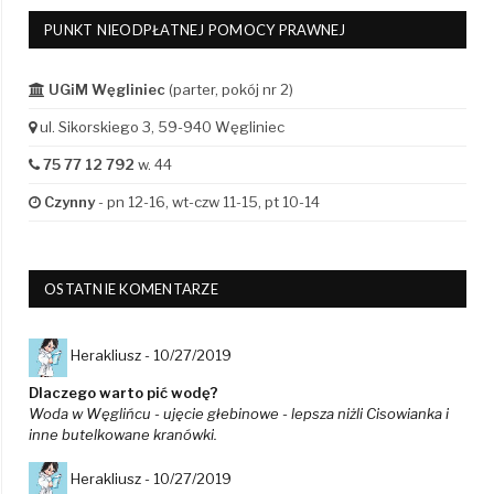
PUNKT NIEODPŁATNEJ POMOCY PRAWNEJ
UGiM Węgliniec
(parter, pokój nr 2)
ul. Sikorskiego 3, 59-940 Węgliniec
75 77 12 792
w. 44
Czynny
- pn 12-16, wt-czw 11-15, pt 10-14
OSTATNIE KOMENTARZE
Herakliusz -
10/27/2019
Dlaczego warto pić wodę?
Woda w Węglińcu - ujęcie głebinowe - lepsza niżli Cisowianka i
inne butelkowane kranówki.
Herakliusz -
10/27/2019