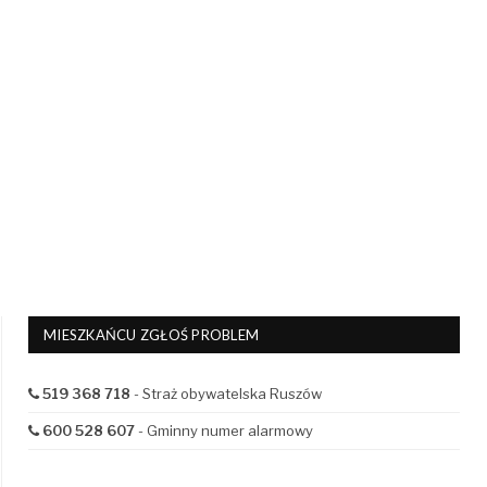
MIESZKAŃCU ZGŁOŚ PROBLEM
519 368 718
- Straż obywatelska Ruszów
600 528 607
- Gminny numer alarmowy