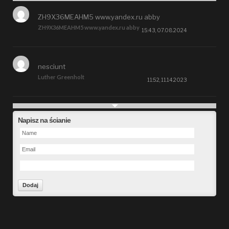
ZH9X36MEAHM5 www.yandex.ru abby
ZH9X36MEAHM5 www.yandex.ru abby
15:43, 07.08.2024
nesciunt
Luther Greenholt
11:52, 11.14.2023
Future
Napisz na ścianie
Alberta Kunde
09:15, 09.26.2023
defect
Ms. Brent Stroman
23:48, 09.19.2023
Forward
Bruce Klein
01:29, 09.19.2023