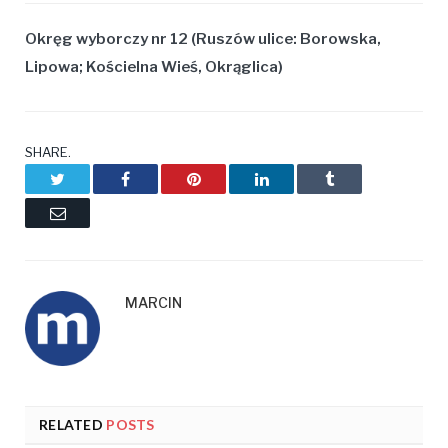
Okręg wyborczy nr 12
(
Ruszów
ulice: Borowska,
Lipowa
; Kościelna Wieś, Okrąglica
)
SHARE.
Twitter
Facebook
Pinterest
LinkedIn
Tumblr
Email
MARCIN
RELATED
POSTS