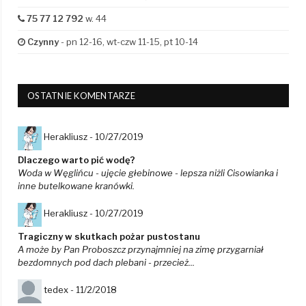
75 77 12 792
w. 44
Czynny
- pn 12-16, wt-czw 11-15, pt 10-14
OSTATNIE KOMENTARZE
Herakliusz -
10/27/2019
Dlaczego warto pić wodę?
Woda w Węglińcu - ujęcie głebinowe - lepsza niżli Cisowianka i
inne butelkowane kranówki.
Herakliusz -
10/27/2019
Tragiczny w skutkach pożar pustostanu
A może by Pan Proboszcz przynajmniej na zimę przygarniał
bezdomnych pod dach plebani - przecież...
tedex -
11/2/2018