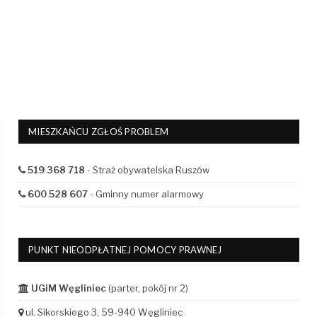
MIESZKAŃCU ZGŁOŚ PROBLEM
519 368 718
- Straż obywatelska Ruszów
600 528 607
- Gminny numer alarmowy
PUNKT NIEODPŁATNEJ POMOCY PRAWNEJ
UGiM Węgliniec
(parter, pokój nr 2)
ul. Sikorskiego 3, 59-940 Węgliniec