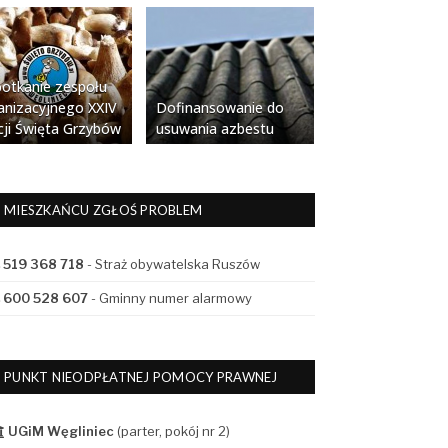
Spotkanie zespołu
anizacyjnego XXIV
Dofinansowanie do
cji Święta Grzybów
usuwania azbestu
MIESZKAŃCU ZGŁOŚ PROBLEM
519 368 718
- Straż obywatelska Ruszów
600 528 607
- Gminny numer alarmowy
PUNKT NIEODPŁATNEJ POMOCY PRAWNEJ
UGiM Węgliniec
(parter, pokój nr 2)