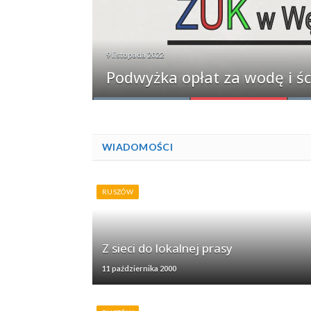
9 listopada 2022
Zakup węgla po cenach pref
Podwyżka opłat za wodę i śc
Święto Grzybów 2022
Dworzec PKP w Węglińcu ot
Wniosek o dodatek węglow
WIADOMOŚCI
RUSZÓW
Z sieci do lokalnej prasy
11 października 2000