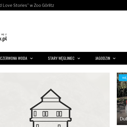
ld Love Stories” w Zoo Görlitz
CZERWONA WODA
STARY WĘGLINIEC
JAGODZIN
WĘ
Dub