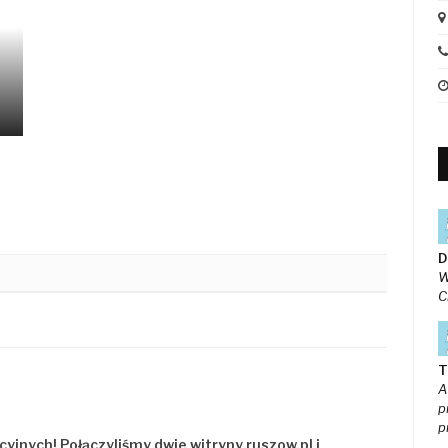
D
W
C
T
A
p
p
cyjnych! Połączyliśmy dwie witryny
ruszow.pl
i