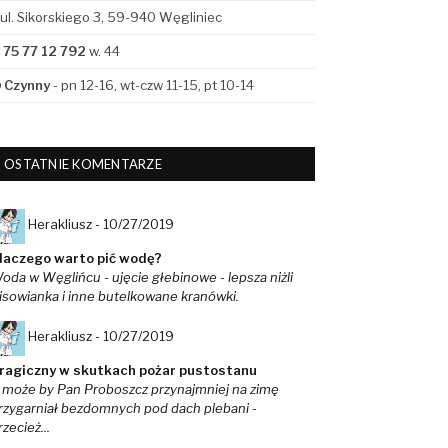
ul. Sikorskiego 3, 59-940 Węgliniec
75 77 12 792
w. 44
Czynny
- pn 12-16, wt-czw 11-15, pt 10-14
OSTATNIE KOMENTARZE
Herakliusz -
10/27/2019
laczego warto pić wodę?
oda w Węglińcu - ujęcie głebinowe - lepsza niżli
isowianka i inne butelkowane kranówki.
Herakliusz -
10/27/2019
ragiczny w skutkach pożar pustostanu
 może by Pan Proboszcz przynajmniej na zimę
rzygarniał bezdomnych pod dach plebani -
rzecież...