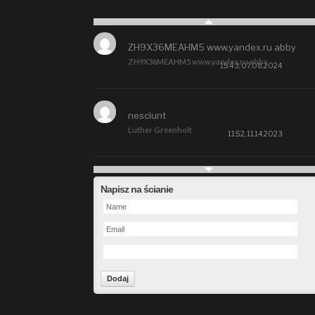
ZH9X36MEAHM5 www.yandex.ru abby
ZH9X36MEAHM5 www.yandex.ru abby
15:43, 07.08.2024
nesciunt
Luther Greenholt
11:52, 11.14.2023
Future
Napisz na ścianie
Alberta Kunde
09:15, 09.26.2023
defect
Ms. Brent Stroman
23:48, 09.19.2023