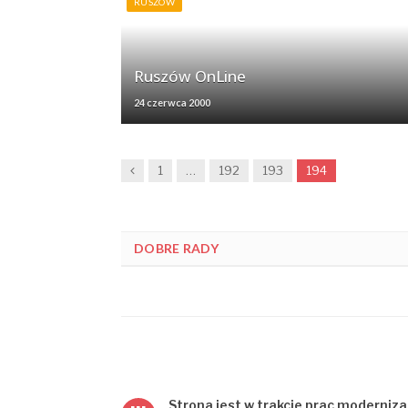
RUSZÓW
Ruszów OnLine
24 czerwca 2000
Previous
1
…
192
193
194
DOBRE RADY
Strona jest w trakcie prac moderniza