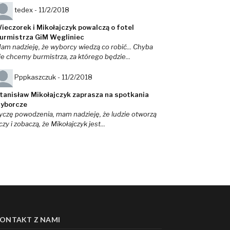
tedex -
11/2/2018
ieczorek i Mikołajczyk powalczą o fotel
urmistrza GiM Węgliniec
am nadzieję, że wyborcy wiedzą co robić... Chyba
ie chcemy burmistrza, za którego będzie...
Pppkaszczuk -
11/2/2018
tanisław Mikołajczyk zaprasza na spotkania
yborcze
yczę powodzenia, mam nadzieję, że ludzie otworzą
czy i zobaczą, że Mikołajczyk jest...
ONTAKT Z NAMI