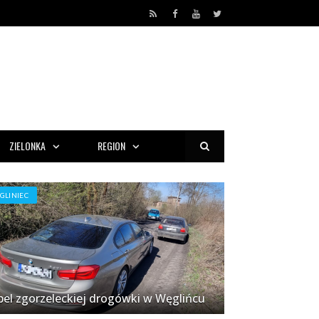
RSS
Facebook
YouTube
Twitter
ZIELONKA
REGION
GLINIEC
el zgorzeleckiej drogówki w Węglińcu