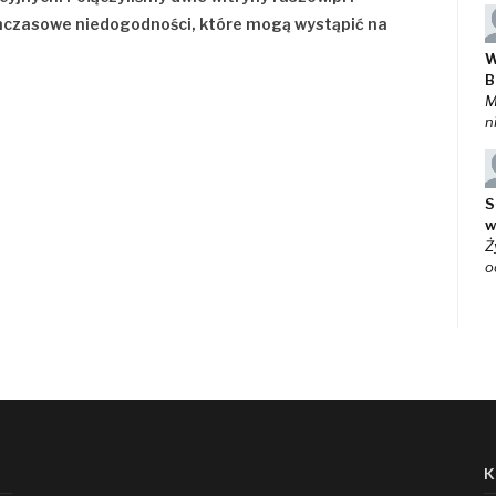
mczasowe niedogodności, które mogą wystąpić na
W
B
M
n
S
w
Ż
o
K