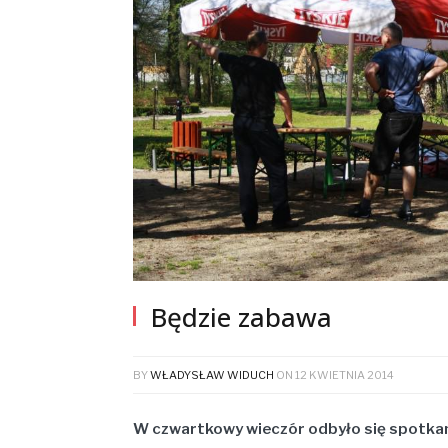
Będzie zabawa
BY
WŁADYSŁAW WIDUCH
ON
12 KWIETNIA 2014
W
czwartkowy wieczór odbyło się spotkan