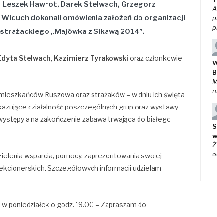
ś, Leszek Hawrot, Darek Stelwach, Grzegorz
A
 Widuch
dokonali omówienia założeń do organizacji
p
p
– strażackiego
„Majówka z Sikawą 2014”
.
Edyta Stelwach
,
Kazimierz Tyrakowski
oraz członkowie
W
B
M
n
mieszkańców Ruszowa oraz strażaków – w dniu ich święta
azujące działalność poszczególnych grup oraz wystawy
 występy a na zakończenie zabawa trwająca do białego
S
w
Ż
o
zielenia wsparcia, pomocy, zaprezentowania swojej
lekcjonerskich. Szczegółowych informacji udzielam
 w poniedziałek o godz. 19.00 – Zapraszam do