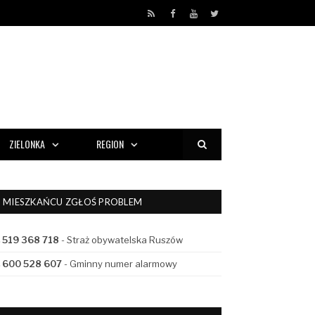
RSS
Facebook
YouTube
Twitter
ZIELONKA
REGION
MIESZKAŃCU ZGŁOŚ PROBLEM
519 368 718
- Straż obywatelska Ruszów
600 528 607
- Gminny numer alarmowy