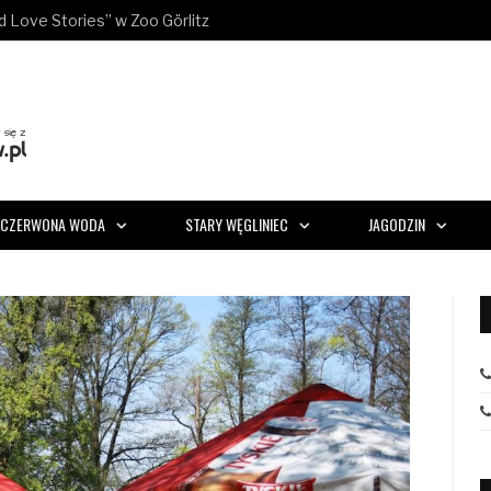
ld Love Stories” w Zoo Görlitz
CZERWONA WODA
STARY WĘGLINIEC
JAGODZIN