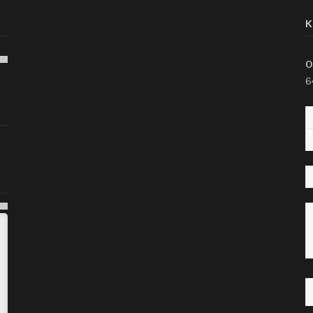
K
O
6