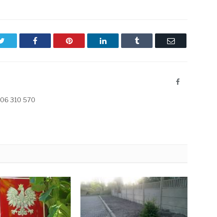
Twitter
Facebook
Pinterest
LinkedIn
Tumblr
Email
Faceboo
 606 310 570