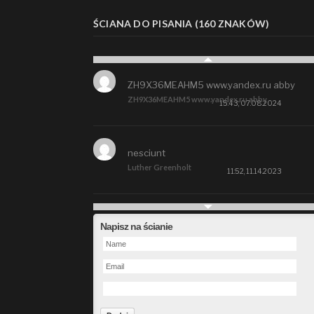
ŚCIANA DO PISANIA (160 ZNAKÓW)
ZH9X36MEAHM5 www.yandex.ru abby
ZH9X36MEAHM5 www.yandex.ru abby
15:43, 07.08.2024
nesciunt
Luther Greenholt
11:52, 11.14.2023
Future
Napisz na ścianie
Alberta Kunde
09:15, 09.26.2023
defect
Ms. Brent Stroman
23:48, 09.19.2023