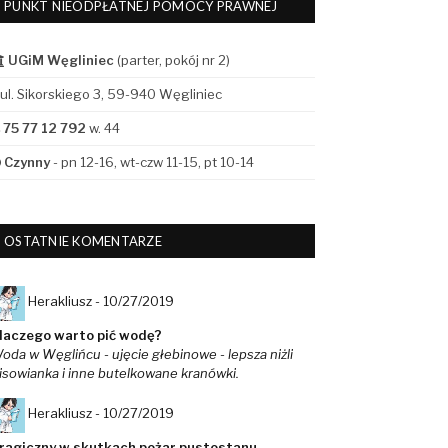
PUNKT NIEODPŁATNEJ POMOCY PRAWNEJ
UGiM Węgliniec
(parter, pokój nr 2)
ul. Sikorskiego 3, 59-940 Węgliniec
75 77 12 792
w. 44
Czynny
- pn 12-16, wt-czw 11-15, pt 10-14
OSTATNIE KOMENTARZE
Herakliusz -
10/27/2019
laczego warto pić wodę?
oda w Węglińcu - ujęcie głebinowe - lepsza niżli
isowianka i inne butelkowane kranówki.
Herakliusz -
10/27/2019
ragiczny w skutkach pożar pustostanu