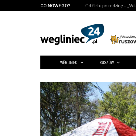
CO NOWEGO?
Od flirtu po rodzinę – „Wi
WĘGLINIEC
RUSZÓW