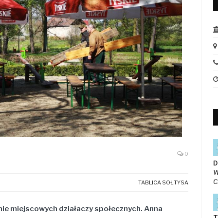
0
D
W
C
TABLICA SOŁTYSA
ie miejscowych działaczy społecznych.
Anna
T