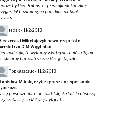
 może by Pan Proboszcz przynajmniej na zimę
rzygarniał bezdomnych pod dach plebani -
rzecież...
tedex -
11/2/2018
ieczorek i Mikołajczyk powalczą o fotel
urmistrza GiM Węgliniec
am nadzieję, że wyborcy wiedzą co robić... Chyba
ie chcemy burmistrza, za którego będzie...
Pppkaszczuk -
11/2/2018
tanisław Mikołajczyk zaprasza na spotkania
yborcze
yczę powodzenia, mam nadzieję, że ludzie otworzą
czy i zobaczą, że Mikołajczyk jest...