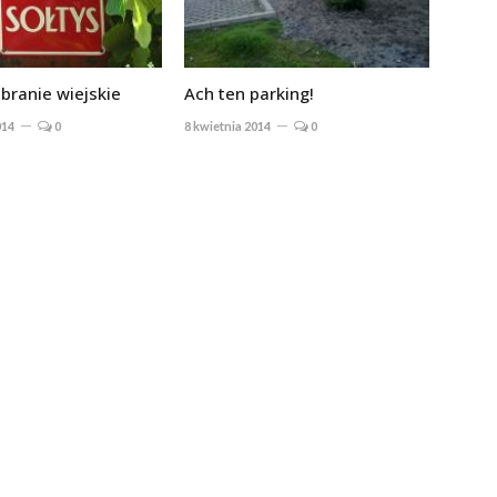
branie wiejskie
Ach ten parking!
014
0
8 kwietnia 2014
0